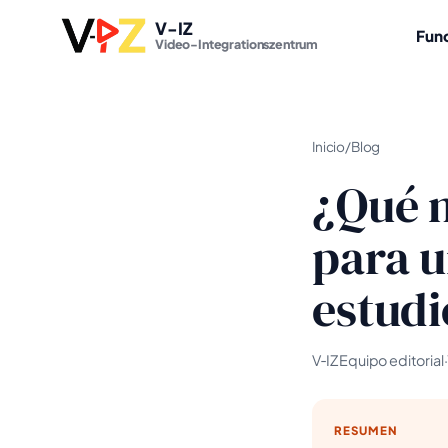
V-IZ
Fun
Video-Integrationszentrum
Inicio
/
Blog
¿Qué n
para u
estudi
V‑IZ Equipo editorial
·
RESUMEN