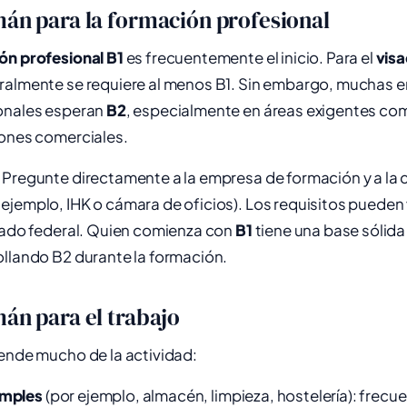
mán para la formación profesional
ón profesional
B1
es frecuentemente el inicio. Para el
vis
almente se requiere al menos B1. Sin embargo, muchas 
onales esperan
B2
, especialmente en áreas exigentes co
iones comerciales.
 Pregunte directamente a la empresa de formación y a la
jemplo, IHK o cámara de oficios). Los requisitos pueden 
stado federal. Quien comienza con
B1
tiene una base sólida
ollando B2 durante la formación.
mán para el trabajo
nde mucho de la actividad:
imples
(por ejemplo, almacén, limpieza, hostelería): frec