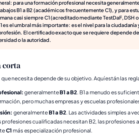
eral: para una formación profesional necesita generalmente
trabajos B1 a B2 (académicos frecuentemente C1), y para est
emana casi siempre C1 (acreditado mediante TestDaF, DSH o 
 es el umbral más importante: es el nivel para la ciudadanía y
profesión. El certificado exacto que se requiere depende de
ersidad o la autoridad.
 corta
n que necesita depende de su objetivo. Aquí están las regl
fesional:
generalmente
B1 a B2
. B1 a menudo es suficien
formación, pero muchas empresas y escuelas profesionales
sión:
generalmente
B1 a B2
. Las actividades simples a v
as profesiones cualificadas necesitan B2, las profesione
te
C1
más especialización profesional.