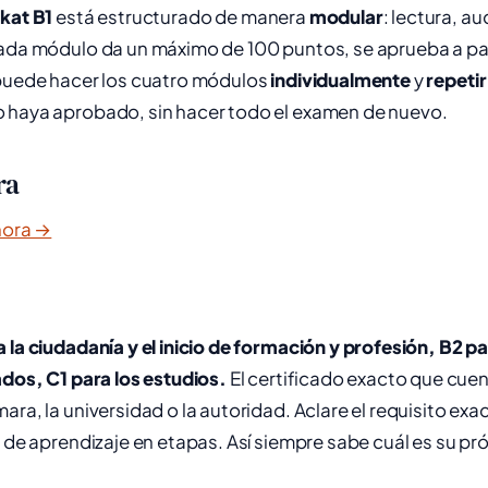
kat B1
está estructurado de manera
modular
: lectura, au
Cada módulo da un máximo de 100 puntos, se aprueba a pa
 puede hacer los cuatro módulos
individualmente
y
repeti
 haya aprobado, sin hacer todo el examen de nuevo.
ra
hora →
a la ciudadanía y el inicio de formación y profesión, B2 
ados, C1 para los estudios.
El certificado exacto que cue
ara, la universidad o la autoridad. Aclare el requisito ex
a de aprendizaje en etapas. Así siempre sabe cuál es su pr