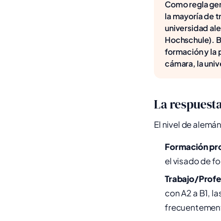
Como regla gen
la mayoría de 
universidad al
Hochschule). B1
formación y la 
cámara, la univ
La respuesta
El nivel de alemá
Formación pro
el visado de 
Trabajo/Profe
con A2 a B1, l
frecuentemen