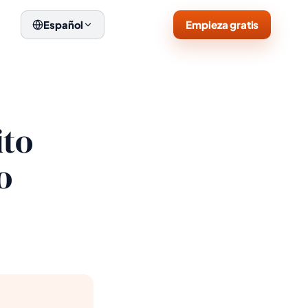
Empieza gratis
Español
ito
o