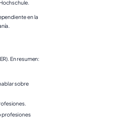
 Hochschule.
ependiente en la
anía.
ER). En resumen:
 hablar sobre
profesiones.
o profesiones