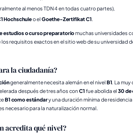
ralmente al menos TDN 4 en todas cuatro partes),
C1 Hochschule
o el
Goethe-Zertifikat C1
.
e estudios o curso preparatorio
muchas universidades c
 los requisitos exactos en el sitio web de su universidad
ara la ciudadanía?
ción
generalmente necesita alemán en el nivel
B1
. La muy 
celerada después de tres años con
C1
fue abolida el
30 de
ce
B1 como estándar
y una duración mínima de residencia
es necesario para la naturalización normal.
 acredita qué nivel?