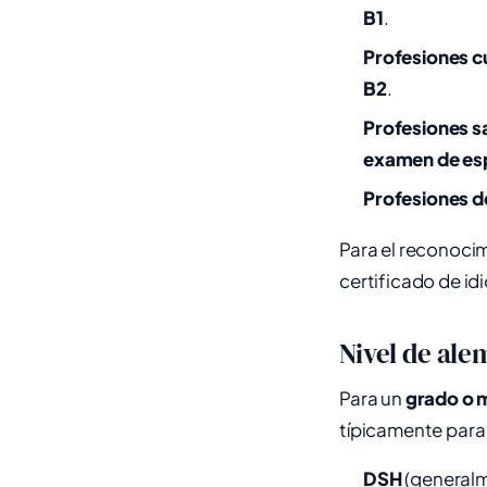
B1
.
Profesiones c
B2
.
Profesiones s
examen de esp
Profesiones d
Para el reconoci
certificado de id
Nivel de ale
Para un
grado o 
típicamente para
DSH
(generalm