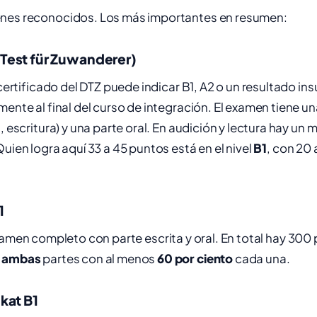
nes reconocidos. Los más importantes en resumen:
Test für Zuwanderer)
 certificado del DTZ puede indicar B1, A2 o un resultado ins
mente al final del curso de integración. El examen tiene un
, escritura) y una parte oral. En audición y lectura hay un
Quien logra aquí 33 a 45 puntos está en el nivel
B1
, con 20 
1
amen completo con parte escrita y oral. En total hay 300 
a
ambas
partes con al menos
60 por ciento
cada una.
kat B1