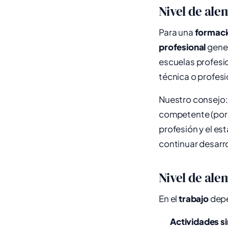
Nivel de ale
Para una
formaci
profesional
gener
escuelas profesi
técnica o profes
Nuestro consejo:
competente (por e
profesión y el e
continuar desarr
Nivel de ale
En el
trabajo
depe
Actividades s