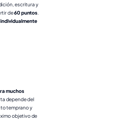
dición, escritura y
rtir de
60 puntos
.
r individualmente
para muchos
nta depende del
acto temprano y
óximo objetivo de