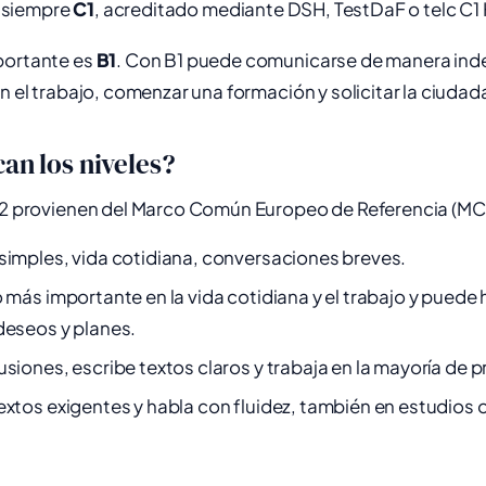
 siempre
C1
, acreditado mediante DSH, TestDaF o telc C1
portante es
B1
. Con B1 puede comunicarse de manera ind
en el trabajo, comenzar una formación y solicitar la ciudad
can los niveles?
 C2 provienen del Marco Común Europeo de Referencia (MC
simples, vida cotidiana, conversaciones breves.
 más importante en la vida cotidiana y el trabajo y puede
deseos y planes.
siones, escribe textos claros y trabaja en la mayoría de 
extos exigentes y habla con fluidez, también en estudios 