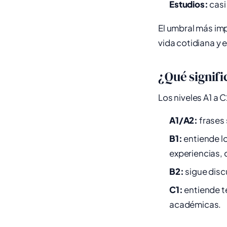
Estudios:
casi
El umbral más im
vida cotidiana y 
¿Qué signifi
Los niveles A1 a
A1/A2:
frases 
B1:
entiende lo
experiencias, 
B2:
sigue discu
C1:
entiende t
académicas.