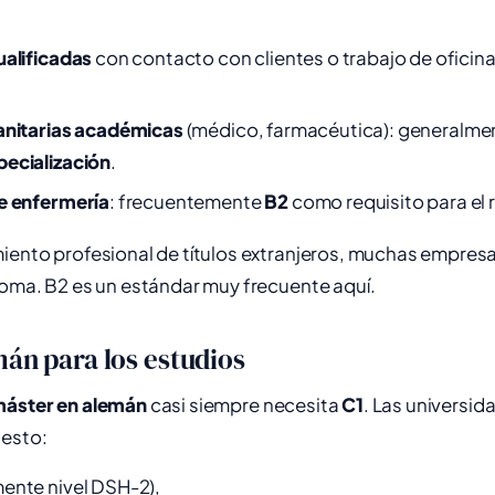
ualificadas
con contacto con clientes o trabajo de oficin
anitarias académicas
(médico, farmacéutica): generalm
ecialización
.
e enfermería
: frecuentemente
B2
como requisito para el
miento profesional de títulos extranjeros, muchas empres
ioma. B2 es un estándar muy frecuente aquí.
mán para los estudios
máster en alemán
casi siempre necesita
C1
. Las universi
 esto:
ente nivel DSH-2),