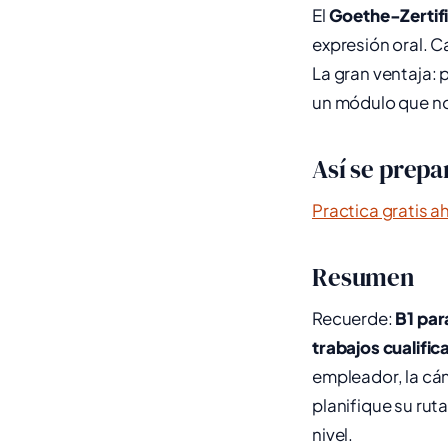
El
Goethe-Zertifi
expresión oral. 
La gran ventaja:
un módulo que no
Así se prepa
Practica gratis a
Resumen
Recuerde:
B1 par
trabajos cualific
empleador, la cám
planifique su rut
nivel.