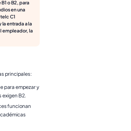
 B1 o B2, para
udios en una
telc C1
 la entrada a la
l empleador, la
as principales:
te para empezar y
 exigen B2.
eces funcionan
s académicas