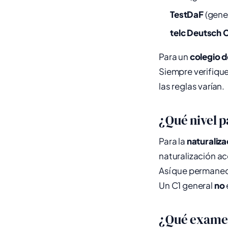
TestDaF
(gene
telc Deutsch 
Para un
colegio d
Siempre verifique
las reglas varían.
¿Qué nivel p
Para la
naturaliza
naturalización a
Así que permane
Un C1 general
no
¿Qué examen