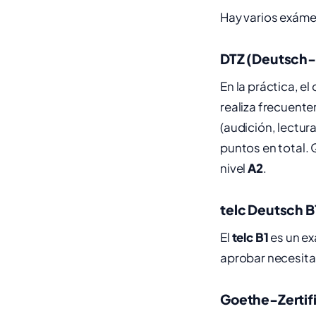
Hay varios exáme
DTZ (Deutsch-
En la práctica, el
realiza frecuente
(audición, lectura
puntos en total. 
nivel
A2
.
telc Deutsch B
El
telc B1
es un ex
aprobar necesit
Goethe-Zertifi