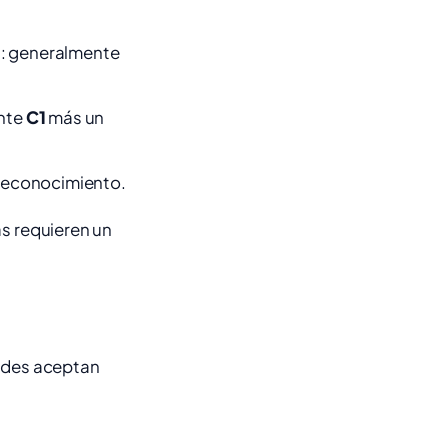
a: generalmente
ente
C1
más un
 reconocimiento.
as requieren un
dades aceptan