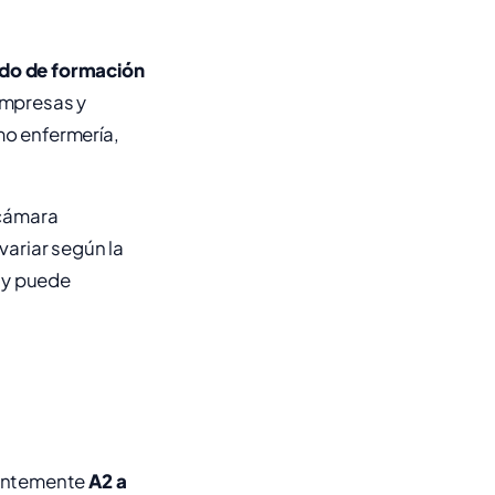
ado de formación
empresas y
mo enfermería,
 cámara
variar según la
 y puede
uentemente
A2 a