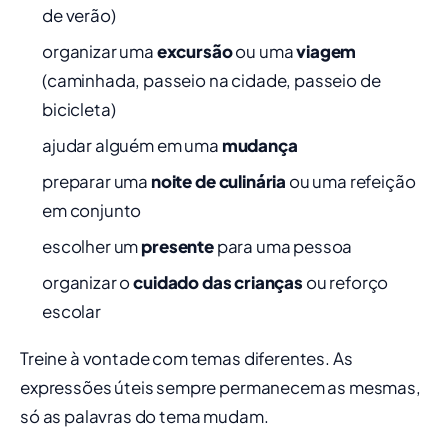
de verão)
organizar uma
excursão
ou uma
viagem
(caminhada, passeio na cidade, passeio de
bicicleta)
ajudar alguém em uma
mudança
preparar uma
noite de culinária
ou uma refeição
em conjunto
escolher um
presente
para uma pessoa
organizar o
cuidado das crianças
ou reforço
escolar
Treine à vontade com temas diferentes. As
expressões úteis sempre permanecem as mesmas,
só as palavras do tema mudam.