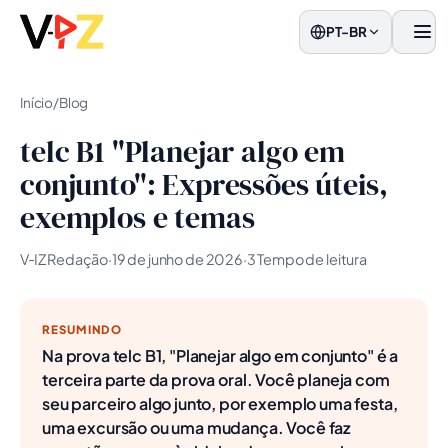
PT-BR
men
Início
/
Blog
telc B1 "Planejar algo em
conjunto": Expressões úteis,
exemplos e temas
V‑IZ Redação
·
19 de junho de 2026
·
3 Tempo de leitura
RESUMINDO
Na prova telc B1, "Planejar algo em conjunto" é a
terceira parte da prova oral. Você planeja com
seu parceiro algo junto, por exemplo uma festa,
uma excursão ou uma mudança. Você faz