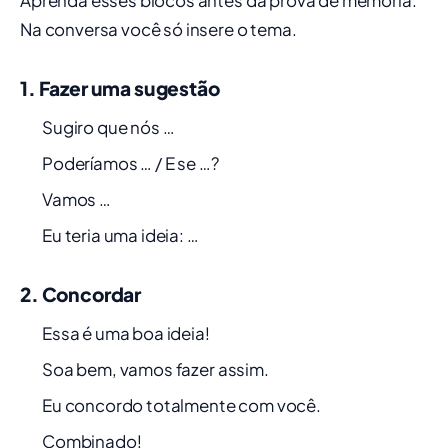
Aprenda esses blocos antes da prova de memória.
Na conversa você só insere o tema.
1. Fazer uma sugestão
Sugiro que nós …
Poderíamos … / E se …?
Vamos …
Eu teria uma ideia: …
2. Concordar
Essa é uma boa ideia!
Soa bem, vamos fazer assim.
Eu concordo totalmente com você.
Combinado!