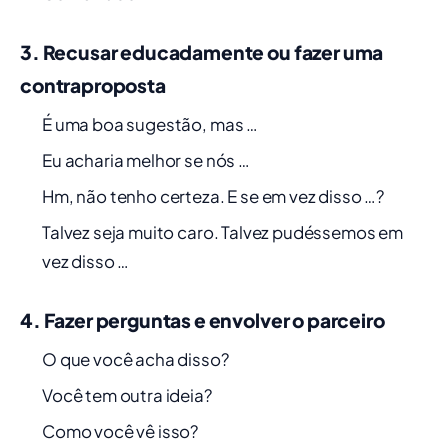
3. Recusar educadamente ou fazer uma
contraproposta
É uma boa sugestão, mas …
Eu acharia melhor se nós …
Hm, não tenho certeza. E se em vez disso …?
Talvez seja muito caro. Talvez pudéssemos em
vez disso …
4. Fazer perguntas e envolver o parceiro
O que você acha disso?
Você tem outra ideia?
Como você vê isso?