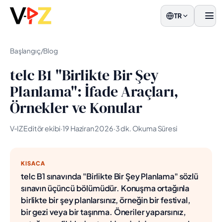
TR
men
Başlangıç
/
Blog
telc B1 "Birlikte Bir Şey
Planlama": İfade Araçları,
Örnekler ve Konular
V‑IZ Editör ekibi
·
19 Haziran 2026
·
3 dk. Okuma Süresi
KISACA
telc B1 sınavında "Birlikte Bir Şey Planlama" sözlü
sınavın üçüncü bölümüdür. Konuşma ortağınla
birlikte bir şey planlarsınız, örneğin bir festival,
bir gezi veya bir taşınma. Öneriler yaparsınız,