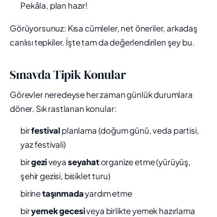
Pekâla, plan hazır!
Görüyorsunuz: Kısa cümleler, net öneriler, arkadaş
canlısı tepkiler. İşte tam da değerlendirilen şey bu.
Sınavda Tipik Konular
Görevler neredeyse her zaman günlük durumlara
döner. Sık rastlanan konular:
bir
festival
planlama (doğum günü, veda partisi,
yaz festivali)
bir
gezi
veya
seyahat
organize etme (yürüyüş,
şehir gezisi, bisiklet turu)
birine
taşınmada
yardım etme
bir
yemek gecesi
veya birlikte yemek hazırlama