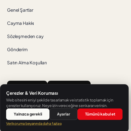
Genel Şartlar
Cayma Hakkı
Sözleşmeden cay
Gönderim
Satın Alma Koşulları
App Store
Google Play
Çerezler & Veri Koruması
Web sitesini en iyi şekilde tasarlamak ve istatistik toplamak için
çerezler kullanıyoruz. Neye izin vereceğine sen karar verirsin.
Yalnızca gerekli
Ayarlar
Tümünü kabul et
SH Sprachschule Heilbronn'un bir hizmetidir.
Veri koruma beyanında daha fazlası
© 2026 V-IZ