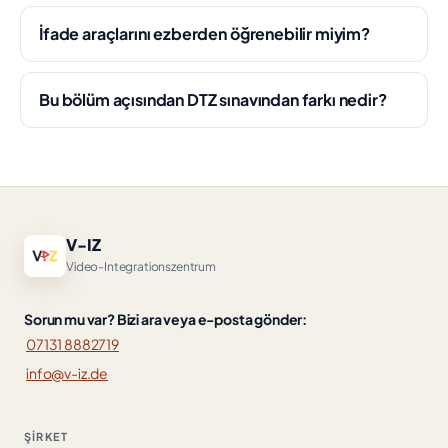
İfade araçlarını ezberden öğrenebilir miyim?
Bu bölüm açısından DTZ sınavından farkı nedir?
V-IZ
Video-Integrationszentrum
Sorun mu var? Bizi ara veya e-posta gönder:
07131 8882719
info@v-iz.de
ŞIRKET