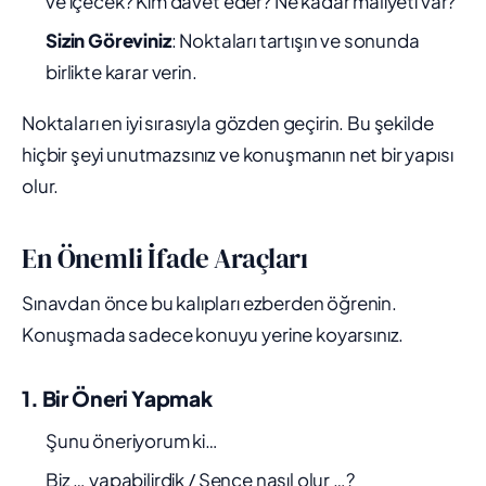
ve içecek? Kim davet eder? Ne kadar maliyeti var?
Sizin Göreviniz
: Noktaları tartışın ve sonunda
birlikte karar verin.
Noktaları en iyi sırasıyla gözden geçirin. Bu şekilde
hiçbir şeyi unutmazsınız ve konuşmanın net bir yapısı
olur.
En Önemli İfade Araçları
Sınavdan önce bu kalıpları ezberden öğrenin.
Konuşmada sadece konuyu yerine koyarsınız.
1. Bir Öneri Yapmak
Şunu öneriyorum ki…
Biz … yapabilirdik / Sence nasıl olur …?