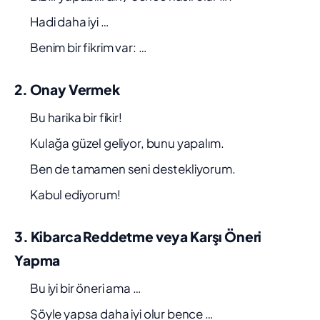
Hadi daha iyi …
Benim bir fikrim var: …
2. Onay Vermek
Bu harika bir fikir!
Kulağa güzel geliyor, bunu yapalım.
Ben de tamamen seni destekliyorum.
Kabul ediyorum!
3. Kibarca Reddetme veya Karşı Öneri
Yapma
Bu iyi bir öneri ama …
Şöyle yapsa daha iyi olur bence …