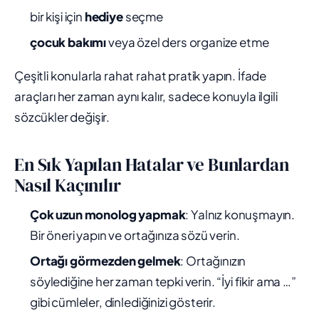
bir kişi için
hediye
seçme
çocuk bakımı
veya özel ders organize etme
Çeşitli konularla rahat rahat pratik yapın. İfade
araçları her zaman aynı kalır, sadece konuyla ilgili
sözcükler değişir.
En Sık Yapılan Hatalar ve Bunlardan
Nasıl Kaçınılır
Çok uzun monolog yapmak
: Yalnız konuşmayın.
Bir öneri yapın ve ortağınıza sözü verin.
Ortağı görmezden gelmek
: Ortağınızın
söylediğine her zaman tepki verin. “İyi fikir ama …”
gibi cümleler, dinlediğinizi gösterir.