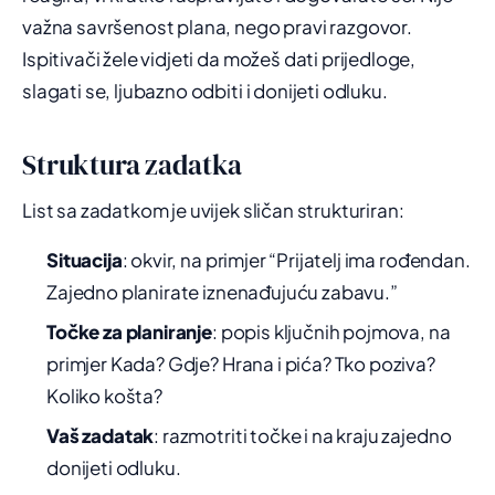
važna savršenost plana, nego pravi razgovor.
Ispitivači žele vidjeti da možeš dati prijedloge,
slagati se, ljubazno odbiti i donijeti odluku.
Struktura zadatka
List sa zadatkom je uvijek sličan strukturiran:
Situacija
: okvir, na primjer “Prijatelj ima rođendan.
Zajedno planirate iznenađujuću zabavu.”
Točke za planiranje
: popis ključnih pojmova, na
primjer Kada? Gdje? Hrana i pića? Tko poziva?
Koliko košta?
Vaš zadatak
: razmotriti točke i na kraju zajedno
donijeti odluku.