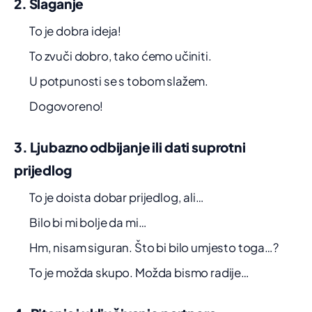
2. Slaganje
To je dobra ideja!
To zvuči dobro, tako ćemo učiniti.
U potpunosti se s tobom slažem.
Dogovoreno!
3. Ljubazno odbijanje ili dati suprotni
prijedlog
To je doista dobar prijedlog, ali…
Bilo bi mi bolje da mi…
Hm, nisam siguran. Što bi bilo umjesto toga…?
To je možda skupo. Možda bismo radije…