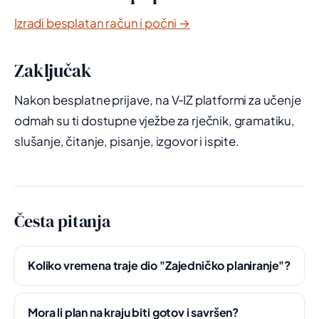
Izradi besplatan račun i počni →
Zaključak
Nakon besplatne prijave, na V‑IZ platformi za učenje
odmah su ti dostupne vježbe za rječnik, gramatiku,
slušanje, čitanje, pisanje, izgovor i ispite.
Česta pitanja
Koliko vremena traje dio "Zajedničko planiranje"?
Mora li plan na kraju biti gotov i savršen?