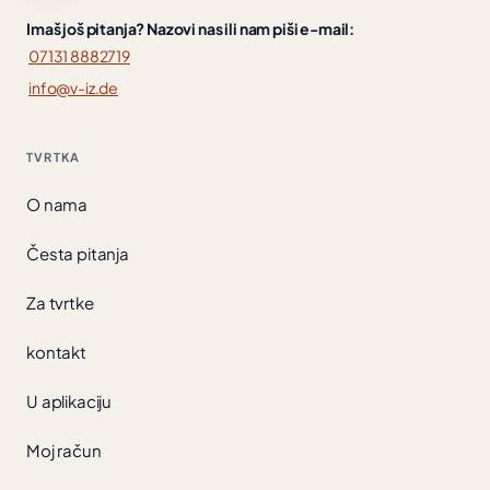
Imaš još pitanja? Nazovi nas ili nam piši e-mail:
07131 8882719
info@v-iz.de
TVRTKA
O nama
Česta pitanja
Za tvrtke
kontakt
U aplikaciju
Moj račun