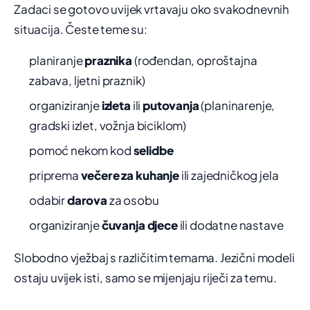
Zadaci se gotovo uvijek vrtavaju oko svakodnevnih
situacija. Česte teme su:
planiranje
praznika
(rođendan, oproštajna
zabava, ljetni praznik)
organiziranje
izleta
ili
putovanja
(planinarenje,
gradski izlet, vožnja biciklom)
pomoć nekom kod
selidbe
priprema
večere za kuhanje
ili zajedničkog jela
odabir
darova
za osobu
organiziranje
čuvanja djece
ili dodatne nastave
Slobodno vježbaj s različitim temama. Jezični modeli
ostaju uvijek isti, samo se mijenjaju riječi za temu.