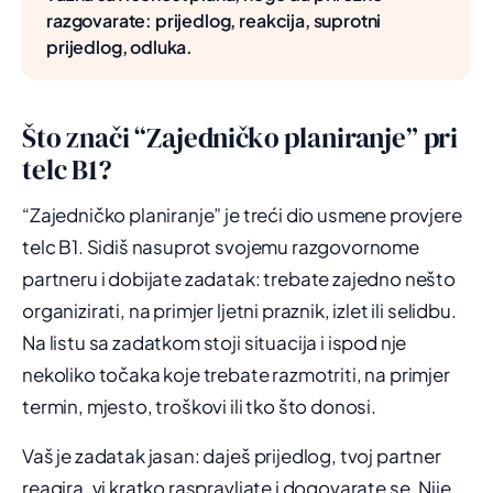
razgovarate: prijedlog, reakcija, suprotni
prijedlog, odluka.
Što znači “Zajedničko planiranje” pri
telc B1?
“Zajedničko planiranje” je treći dio usmene provjere
telc B1. Sidiš nasuprot svojemu razgovornome
partneru i dobijate zadatak: trebate zajedno nešto
organizirati, na primjer ljetni praznik, izlet ili selidbu.
Na listu sa zadatkom stoji situacija i ispod nje
nekoliko točaka koje trebate razmotriti, na primjer
termin, mjesto, troškovi ili tko što donosi.
Vaš je zadatak jasan: daješ prijedlog, tvoj partner
reagira, vi kratko raspravljate i dogovarate se. Nije