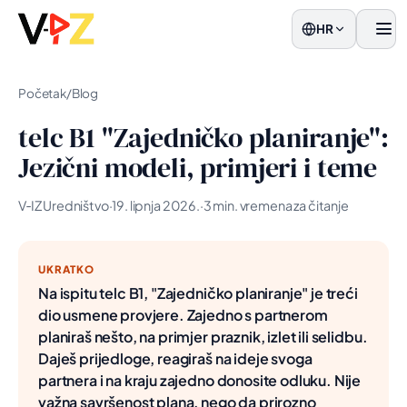
HR
Jelo
Početak
/
Blog
telc B1 "Zajedničko planiranje":
Jezični modeli, primjeri i teme
V‑IZ Uredništvo
·
19. lipnja 2026.
·
3 min. vremena za čitanje
UKRATKO
Na ispitu telc B1, "Zajedničko planiranje" je treći
dio usmene provjere. Zajedno s partnerom
planiraš nešto, na primjer praznik, izlet ili selidbu.
Daješ prijedloge, reagiraš na ideje svoga
partnera i na kraju zajedno donosite odluku. Nije
važna savršenost plana, nego da prirozno