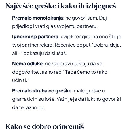
Najčešće greške i kako ih izbjegneš
Premalo monoloiranja
: ne govori sam. Daj
prijedlog i vrati glas svojemu partneru.
Ignoriranje partnera
: uvijek reagiraj na ono što je
tvoj partner rekao. Rečenice poput “Dobra ideja,
ali…” pokazuju da slušaš.
Nema odluke
: ne zaboravi na kraju da se
dogovorite. Jasno reci “Tada ćemo to tako
učiniti.”
Premalo straha od greške
: male greške u
gramatici nisu loše. Važnije je da fluktno govoriš i
da te razumiju.
Kako se dobro pripremiš