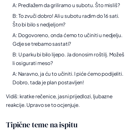
A: Predlažem da griliramo u subotu. Što misliš?
B: To zvuči dobro! Ali u subotu radim do 16 sati.
Što bi bilo s nedjeljom?
A: Dogovoreno, onda ćemo to učiniti u nedjelju.
Gdje se trebamo sastati?
B: U parku bi bilo lijepo. Ja donosim roštilj. Možeš
li osigurati meso?
A: Naravno, ja ću to učiniti. I piće ćemo podijeliti.
Dobro, tada je plan postavljen!
Vidiš: kratke rečenice, jasni prijedlozi, ljubazne
reakcije. Upravo se to ocjenjuje.
Tipične teme na ispitu