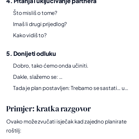
4. Pitanja i uključivanje partnera
Što misliš o tome?
Imaš li drugi prijedlog?
Kako vidiš to?
5. Donijeti odluku
Dobro, tako ćemo onda učiniti.
Dakle, slažemo se: …
Tada je plan postavljen: Trebamo se sastati… u…
Primjer: kratka razgovor
Ovako može zvučati isječak kad zajedno planirate
roštilj: