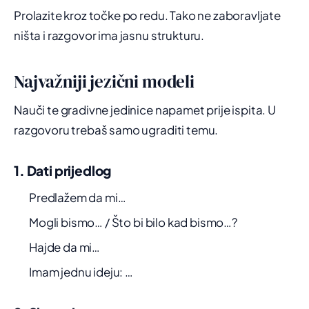
Prolazite kroz točke po redu. Tako ne zaboravljate
ništa i razgovor ima jasnu strukturu.
Najvažniji jezični modeli
Nauči te gradivne jedinice napamet prije ispita. U
razgovoru trebaš samo ugraditi temu.
1. Dati prijedlog
Predlažem da mi…
Mogli bismo… / Što bi bilo kad bismo…?
Hajde da mi…
Imam jednu ideju: …