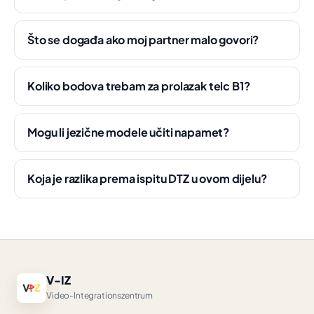
Što se događa ako moj partner malo govori?
Koliko bodova trebam za prolazak telc B1?
Mogu li jezične modele učiti napamet?
Koja je razlika prema ispitu DTZ u ovom dijelu?
V-IZ
Video-Integrationszentrum