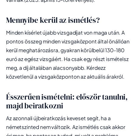
Mennyibe kerül az ismétlés?
Minden kísérlet újabb vizsgadíjat von maga után. A
pontos összeg minden vizsgaközpont által önállóan
kerül meghatározásra, gyakran körülbelül 130-180
euró az egész vizsgáért. Ha csak egy részt ismételsz
meg, a díj általában alacsonyabb. Kérdezz
közvetlenül a vizsgaközponton az aktuális árakról.
Ésszerűen ismételni: először tanulni,
majd beiratkozni
Az azonnali újbeiratkozás keveset segít, ha a
németszinted nem változik. Az ismétlés csak akkor
éri meg, ha pontosan tudod, mi volt a probléma.