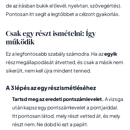
de az írásban bukik el (levél, nyelvtan, szövegértés).
Pontosan itt segít a legtöbbet a célzott gyakorlás.
Csak egy részt ismételni: Így
működik
Ez a legfontosabb szabály számodra. Ha az
egyik
rész megállapodását átvetted, és csak a másik nem
sikerült, nem kell újra mindent tenned.
A 3 lépés az egy rész ismétléséhez
Tartsd meg az eredeti pontszámlevelet.
A vizsga
után kapsz egy pontszámlevelet a pontjaiddal.
Itt pontosan látod, mely részt vetted át, és mely
részt nem. Ne dobd ki ezt a papírt.