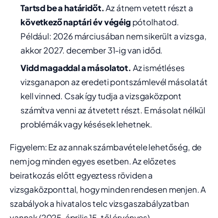
Tartsd be a határidőt.
Az átnem vetett részt a
következő naptári év végéig
pótolhatod.
Például: 2026 márciusában nem sikerült a vizsga,
akkor 2027. december 31-ig van időd.
Vidd magaddal a másolatot.
Az ismétléses
vizsganapon az eredeti pontszámlevél másolatát
kell vinned. Csak így tudja a vizsgaközpont
számítva venni az átvetett részt. E másolat nélkül
problémák vagy késések lehetnek.
Figyelem: Ez az annak számbavétele lehetőség, de
nem jog minden egyes esetben. Az előzetes
beiratkozás előtt egyeztess röviden a
vizsgaközponttal, hogy minden rendesen menjen. A
szabályok a hivatalos telc vizsgaszabályzatban
vannak (2025. április 15-től érvényes).