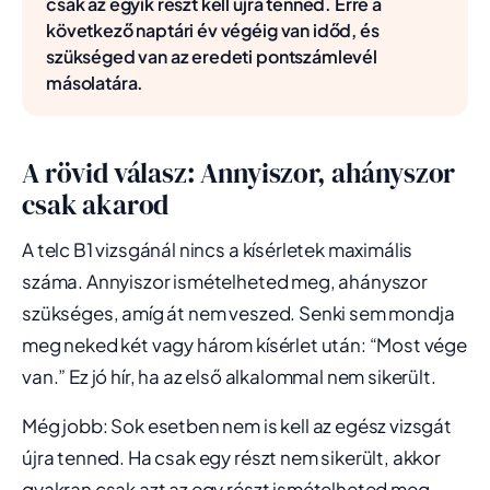
csak az egyik részt kell újra tenned. Erre a
következő naptári év végéig van időd, és
szükséged van az eredeti pontszámlevél
másolatára.
A rövid válasz: Annyiszor, ahányszor
csak akarod
A telc B1 vizsgánál nincs a kísérletek maximális
száma. Annyiszor ismételheted meg, ahányszor
szükséges, amíg át nem veszed. Senki sem mondja
meg neked két vagy három kísérlet után: “Most vége
van.” Ez jó hír, ha az első alkalommal nem sikerült.
Még jobb: Sok esetben nem is kell az egész vizsgát
újra tenned. Ha csak egy részt nem sikerült, akkor
gyakran csak azt az egy részt ismételheted meg.