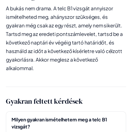
A bukás nem drama. A telc B1 vizsgát annyiszor
ismételheted meg, ahányszor szükséges, és
gyakran még csak az egy részt, amely nem sikerült.
Tartsd meg az eredeti pontszámlevelet, tartsd be a
következő naptári év végéig tartó határidőt, és
használd az időt a következő kísérletre való célzott
gyakorlásra. Akkor meglesz a következő
alkalommal.
Gyakran feltett kérdések
Milyen gyakran ismételhetem meg a telc B1
vizsgát?