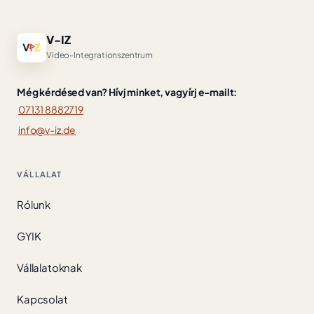
V-IZ
Video-Integrationszentrum
Még kérdésed van? Hívj minket, vagy írj e-mailt:
07131 8882719
info@v-iz.de
VÁLLALAT
Rólunk
GYIK
Vállalatoknak
Kapcsolat