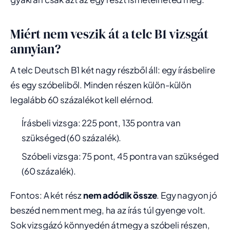
Miért nem veszik át a telc B1 vizsgát
annyian?
A telc Deutsch B1 két nagy részből áll: egy írásbelire
és egy szóbeliből. Minden részen külön-külön
legalább 60 százalékot kell elérnod.
Írásbeli vizsga: 225 pont, 135 pontra van
szükséged (60 százalék).
Szóbeli vizsga: 75 pont, 45 pontra van szükséged
(60 százalék).
Fontos: A két rész
nem adódik össze
. Egy nagyon jó
beszéd nem ment meg, ha az írás túl gyenge volt.
Sok vizsgázó könnyedén átmegy a szóbeli részen,