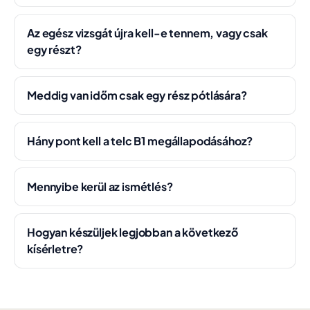
Az egész vizsgát újra kell-e tennem, vagy csak
egy részt?
Meddig van időm csak egy rész pótlására?
Hány pont kell a telc B1 megállapodásához?
Mennyibe kerül az ismétlés?
Hogyan készüljek legjobban a következő
kísérletre?