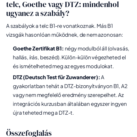
telc, Goethe vagy DTZ: mindenhol
ugyanez a szabály?
A szabályok a telc B1-re vonatkoznak. Más B1
vizsgák hasonlóan működnek, de nem azonosan:
Goethe Zertifikat B1:
négy modulból áll (olvasás,
hallás, írás, beszéd). Külön-külön végezheted el
és ismételheted meg az egyes modulokat.
DTZ (Deutsch Test für Zuwanderer):
A
gyakorlatban tehát a DTZ-bizonyítványon B1, A2
vagy nem megfelelő eredmény szerepelhet. Az
integrációs kurzusban általában egyszer ingyen
újra teheted meg a DTZ-t.
Összefoglalás