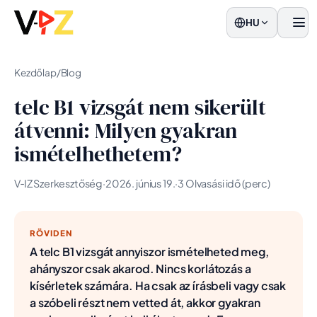
HU
men
Kezdőlap
/
Blog
telc B1 vizsgát nem sikerült
átvenni: Milyen gyakran
ismételhethetem?
V‑IZ Szerkesztőség
·
2026. június 19.
·
3 Olvasási idő (perc)
RÖVIDEN
A telc B1 vizsgát annyiszor ismételheted meg,
ahányszor csak akarod. Nincs korlátozás a
kísérletek számára. Ha csak az írásbeli vagy csak
a szóbeli részt nem vetted át, akkor gyakran