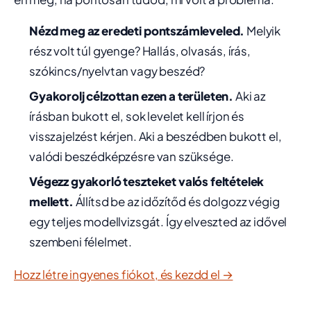
Nézd meg az eredeti pontszámleveled.
Melyik
rész volt túl gyenge? Hallás, olvasás, írás,
szókincs/nyelvtan vagy beszéd?
Gyakorolj célzottan ezen a területen.
Aki az
írásban bukott el, sok levelet kell írjon és
visszajelzést kérjen. Aki a beszédben bukott el,
valódi beszédképzésre van szüksége.
Végezz gyakorló teszteket valós feltételek
mellett.
Állítsd be az időzítőd és dolgozz végig
egy teljes modellvizsgát. Így elveszted az idővel
szembeni félelmet.
Hozz létre ingyenes fiókot, és kezdd el →