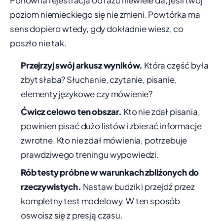
Ponowna rejestracja od razu niewiele da, jeśli twój
poziom niemieckiego się nie zmieni. Powtórka ma
sens dopiero wtedy, gdy dokładnie wiesz, co
poszło nie tak.
Przejrzyj swój arkusz wyników.
Która część była
zbyt słaba? Słuchanie, czytanie, pisanie,
elementy językowe czy mówienie?
Ćwicz celowo ten obszar.
Kto nie zdał pisania,
powinien pisać dużo listów i zbierać informacje
zwrotne. Kto nie zdał mówienia, potrzebuje
prawdziwego treningu wypowiedzi.
Rób testy próbne w warunkach zbliżonych do
rzeczywistych.
Nastaw budzik i przejdź przez
kompletny test modelowy. W ten sposób
oswoisz się z presją czasu.