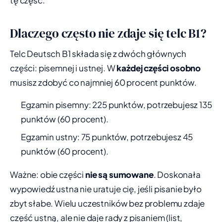
tę część.
Dlaczego często nie zdaje się telc B1?
Telc Deutsch B1 składa się z dwóch głównych
części: pisemnej i ustnej. W
każdej części osobno
musisz zdobyć co najmniej 60 procent punktów.
Egzamin pisemny: 225 punktów, potrzebujesz 135
punktów (60 procent).
Egzamin ustny: 75 punktów, potrzebujesz 45
punktów (60 procent).
Ważne: obie części
nie są sumowane
. Doskonała
wypowiedź ustna nie uratuje cię, jeśli pisanie było
zbyt słabe. Wielu uczestników bez problemu zdaje
część ustną, ale nie daje rady z pisaniem (list,