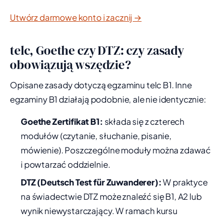
Utwórz darmowe konto i zacznij →
telc, Goethe czy DTZ: czy zasady
obowiązują wszędzie?
Opisane zasady dotyczą egzaminu telc B1. Inne
egzaminy B1 działają podobnie, ale nie identycznie:
Goethe Zertifikat B1:
składa się z czterech
modułów (czytanie, słuchanie, pisanie,
mówienie). Poszczególne moduły można zdawać
i powtarzać oddzielnie.
DTZ (Deutsch Test für Zuwanderer):
W praktyce
na świadectwie DTZ może znaleźć się B1, A2 lub
wynik niewystarczający. W ramach kursu