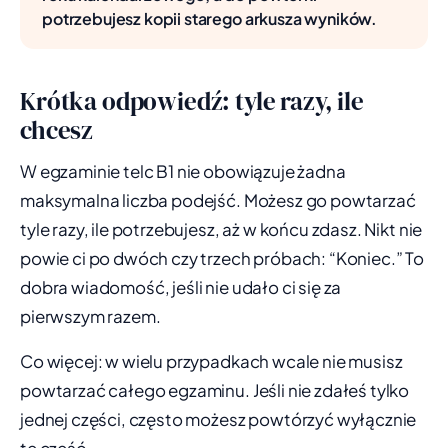
potrzebujesz kopii starego arkusza wyników.
Krótka odpowiedź: tyle razy, ile
chcesz
W egzaminie telc B1 nie obowiązuje żadna
maksymalna liczba podejść. Możesz go powtarzać
tyle razy, ile potrzebujesz, aż w końcu zdasz. Nikt nie
powie ci po dwóch czy trzech próbach: “Koniec.” To
dobra wiadomość, jeśli nie udało ci się za
pierwszym razem.
Co więcej: w wielu przypadkach wcale nie musisz
powtarzać całego egzaminu. Jeśli nie zdałeś tylko
jednej części, często możesz powtórzyć wyłącznie