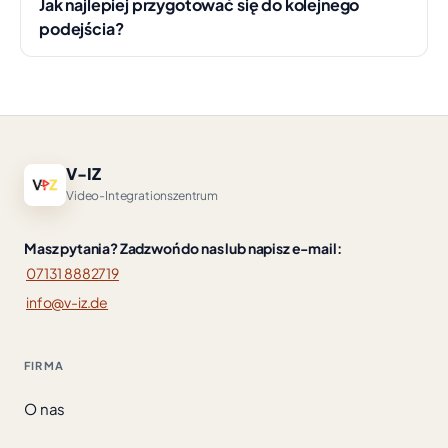
Jak najlepiej przygotować się do kolejnego
podejścia?
V-IZ
Video-Integrationszentrum
Masz pytania? Zadzwoń do nas lub napisz e-mail:
07131 8882719
info@v-iz.de
FIRMA
O nas