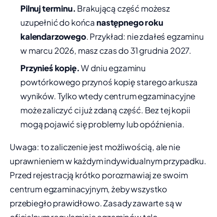
Pilnuj terminu.
Brakującą część możesz
uzupełnić do końca
następnego roku
kalendarzowego
. Przykład: nie zdałeś egzaminu
w marcu 2026, masz czas do 31 grudnia 2027.
Przynieś kopię.
W dniu egzaminu
powtórkowego przynoś kopię starego arkusza
wyników. Tylko wtedy centrum egzaminacyjne
może zaliczyć ci już zdaną część. Bez tej kopii
mogą pojawić się problemy lub opóźnienia.
Uwaga: to zaliczenie jest możliwością, ale nie
uprawnieniem w każdym indywidualnym przypadku.
Przed rejestracją krótko porozmawiaj ze swoim
centrum egzaminacyjnym, żeby wszystko
przebiegło prawidłowo. Zasady zawarte są w