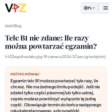
PL
men
start
/
Blog
Telc B1 nie zdane: Ile razy
można powtarzać egzamin?
V‑IZ Zespół redakcyjny
·
19 czerwca 2026
·
3 Czas czytania (min)
KRÓTKO MÓWIĄC
Egzamin telc B1 możesz powtarzać tyle razy, ile
chcesz. Nie ma żadnego limitu podejść. Jeśli nie
zdałeś tylko części pisemnej lub tylko ustnej,
często możesz powtórzyć wyłącznie tę jedną
część. Obowiązuje termin do końca następnego
roku kalendarzowego, a do powtórki