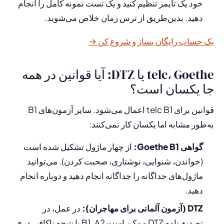
خود یک تایمر تنظیم کنید و یک تست نمونه کامل را انجام
دهید. بدین‌طریق از ترس زمان خلاص می‌شوید.
یک حساب رایگان بساز و شروع کن →
telc، Goethe یا DTZ: آیا قوانین در همه
جا یکسان است؟
قوانین برای telc B1 اعمال می‌شود. سایر آزمون‌های B1
به‌طور مشابه اما یکسان کار نمی‌کنند:
گواهی Goethe B1:
از چهار ماژول تشکیل شده است
(خواندن، شنوایی، نوشتاری، صحبت کردن). می‌توانید
ماژول‌های جداگانه را جداگانه انجام دهید و دوباره انجام
دهید.
DTZ (آزمون آلمانی برای مهاجران):
در عمل، در
تصدیق‌نامه DTZ ممکن است B1، A2 یا نتیجه ناکافی درج