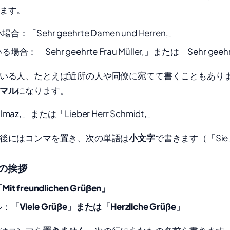
ます。
「Sehr geehrte Damen und Herren,」
「Sehr geehrte Frau Müller,」または「Sehr geehrter
いる人、たとえば近所の人や同僚に宛てて書くこともあり
マル
になります。
Yilmaz,」または「Lieber Herr Schmidt,」
後にはコンマを置き、次の単語は
小文字
で書きます（「Si
の挨拶
Mit freundlichen Grüßen」
ル：
「Viele Grüße」
または
「Herzliche Grüße」