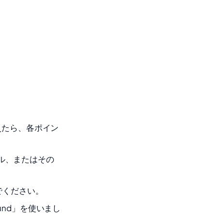
えたら、各ポイン
ル、またはその
でください。
「und」を使いまし