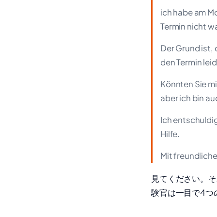
ich habe am Mon
Termin nicht 
Der Grund ist,
den Termin lei
Könnten Sie mi
aber ich bin auc
Ich entschuldi
Hilfe.
Mit freundlich
見てください。そ
験官は一目で4つ