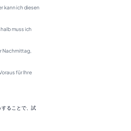
er kann ich diesen
shalb muss ich
er Nachmittag,
oraus für Ihre
うすることで、試