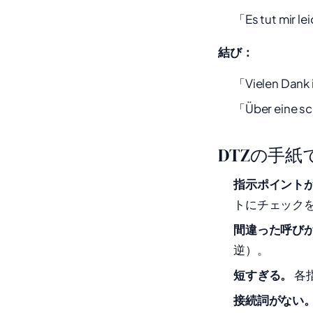
「Es tut mir le
結び：
「Vielen Dank 
「Über eine sc
DTZの手
指示ポイントが
トにチェック
間違った呼び
逆）。
短すぎる。
各
接続詞がない