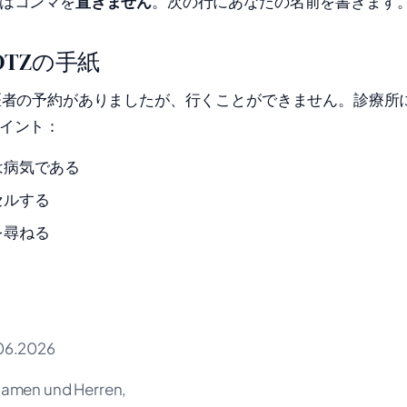
はコンマを
置きません
。次の行にあなたの名前を書きます
TZの手紙
者の予約がありましたが、行くことができません。診療所
イント：
は病気である
セルする
を尋ねる
06.2026
Damen und Herren,