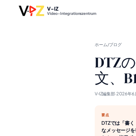
V-IZ
Video-Integrationszentrum
ホーム
/
ブログ
DTZ
文、B
V‑IZ編集部
·
2026年6
要点
DTZでは「書く
なメッセージを