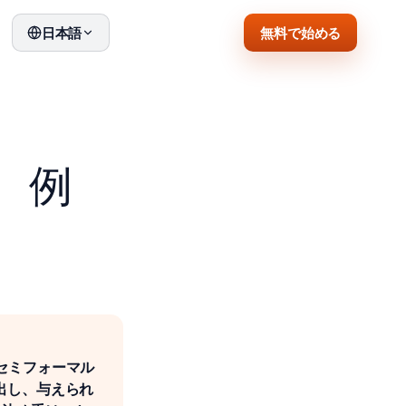
無料で始める
日本語
、例
はセミフォーマル
出し、与えられ