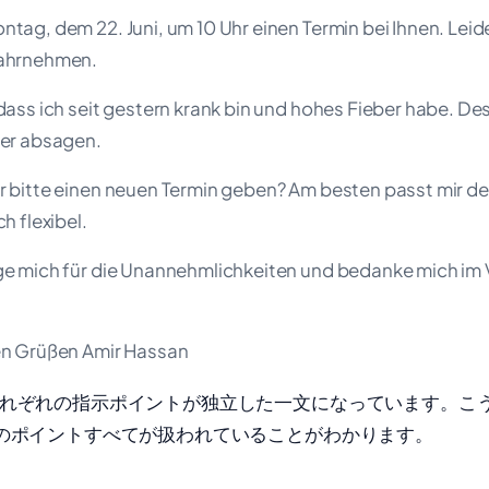
tag, dem 22. Juni, um 10 Uhr einen Termin bei Ihnen. Leid
wahrnehmen.
 dass ich seit gestern krank bin und hohes Fieber habe. De
der absagen.
r bitte einen neuen Termin geben? Am besten passt mir d
h flexibel.
ge mich für die Unannehmlichkeiten und bedanke mich im V
en Grüßen Amir Hassan
れぞれの指示ポイントが独立した一文になっています。こ
のポイントすべてが扱われていることがわかります。