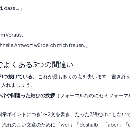
id, dass …」
im Voraus.」
hnelle Antwort würde ich mich freuen.」
紙でよくある5つの間違い
1つ抜けている。
これが最も多くの点を失います。書き終
を入れましょう。
かけや間違った結びの挨拶
（フォーマルなのにセミフォーマ
指示ポイントにつき1〜2文を書き、たった3語だけにしない
。
流れのよい文章のために「weil」「deshalb」「aber」