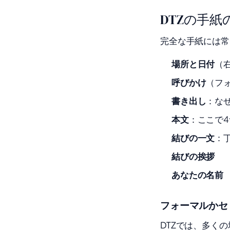
DTZの手
完全な手紙には常
場所と日付
（右
呼びかけ
（フ
書き出し
：な
本文
：ここで
結びの一文
：
結びの挨拶
あなたの名前
フォーマルかセ
DTZでは、多く