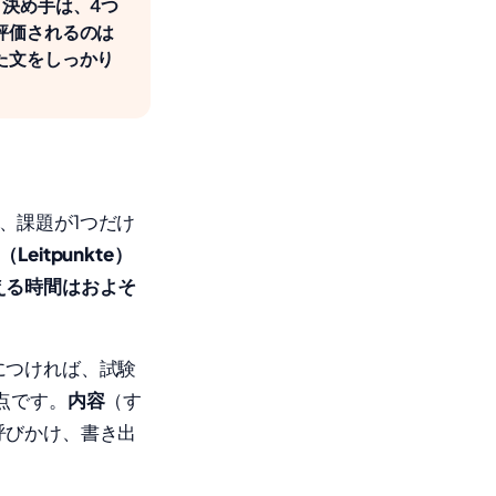
決め手は、4つ
評価されるのは
た文をしっかり
は、課題が1つだけ
eitpunkte）
える時間はおよそ
につければ、試験
点です。
内容
（す
呼びかけ、書き出