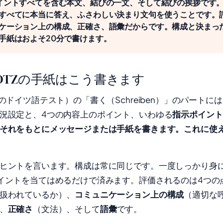
イントすべてを含む本文、結びの一文、そして結びの挨拶です。
すべてに本当に答え、ふさわしい決まり文句を使うことです。
ケーション上の構成、正確さ、語彙だからです。構成と決まっ
手紙はおよそ20分で書けます。
DTZの手紙はこう書きます
のドイツ語テスト）の「書く（Schreiben）」のパートに
況設定と、4つの内容上のポイント、いわゆる
指示ポイント（L
それをもとにメッセージまたは手紙を書きます。これに使
ヒントを言います。構成は常に同じです。一度しっかり身
イントを当てはめるだけで済みます。評価されるのは4つの
扱われているか）、
コミュニケーション上の構成
（適切な
、
正確さ
（文法）、そして
語彙
です。