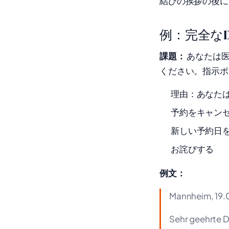
結びの挨拶の後に
例：完全なD
課題：
あなたは医
ください。指示ポ
理由：あなた
予約をキャン
新しい予約日
お詫びする
例文：
Mannheim, 19.
Sehr geehrte 