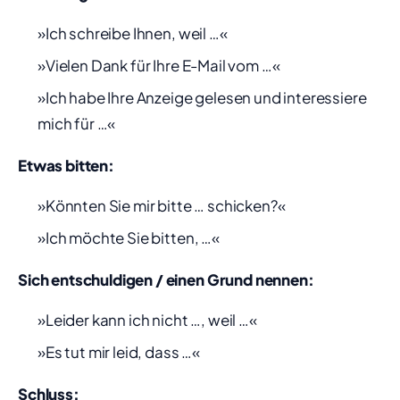
»Ich schreibe Ihnen, weil …«
»Vielen Dank für Ihre E-Mail vom …«
»Ich habe Ihre Anzeige gelesen und interessiere
mich für …«
Etwas bitten:
»Könnten Sie mir bitte … schicken?«
»Ich möchte Sie bitten, …«
Sich entschuldigen / einen Grund nennen:
»Leider kann ich nicht …, weil …«
»Es tut mir leid, dass …«
Schluss: