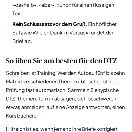
»deshalb«, »aber«, »und« für einen flüssigen
Text.
Kein Schlusssatz vor dem Gruß.
Ein höflicher
Satz wie »Vielen Dank im Voraus« rundet den
Brief ab.
So üben Sie am besten für den DTZ
Schreiben ist Training. Wer den Aufbau fünf bis zehn
Mal mit verschiedenen Themen übt, schreibt in der
Prüfung fast automatisch. Sammeln Sie typische
DTZ-Themen: Termin absagen, sich beschweren,
etwas anmelden, auf eine Anzeige antworten, einen
Kurs buchen.
Hilfreich ist es, wenn jemand Ihre Briefe korrigiert