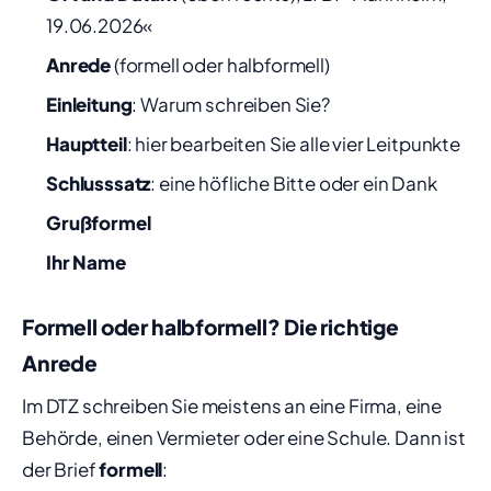
19.06.2026«
Anrede
(formell oder halbformell)
Einleitung
: Warum schreiben Sie?
Hauptteil
: hier bearbeiten Sie alle vier Leitpunkte
Schlusssatz
: eine höfliche Bitte oder ein Dank
Grußformel
Ihr Name
Formell oder halbformell? Die richtige
Anrede
Im DTZ schreiben Sie meistens an eine Firma, eine
Behörde, einen Vermieter oder eine Schule. Dann ist
der Brief
formell
: