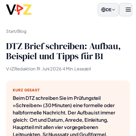
DE
Men
Start
/
Blog
DTZ Brief schreiben: Aufbau,
Beispiel und Tipps für B1
V‑IZ Redaktion
·
19. Juni 2026
·
4 Min. Lesezeit
KURZ GESAGT
Beim DTZ schreiben Sie im Prüfungsteil
»Schreiben« (30 Minuten) eine formelle oder
halbformelle Nachricht. Der Aufbau ist immer
gleich: Ort und Datum, Anrede, Einleitung,
Hauptteil mit allen vier vorgegebenen
Leitpunkten, Schlusssatz und Grußformel.