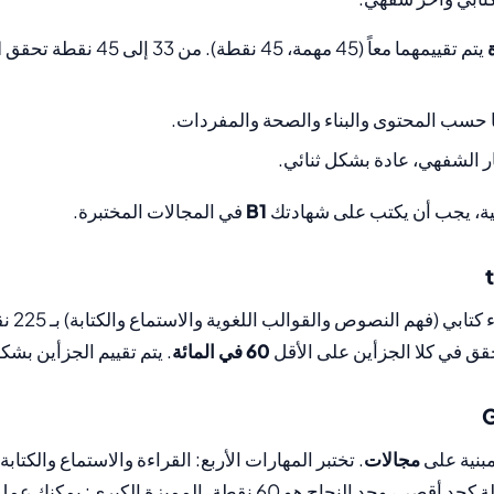
ا حسب المحتوى والبناء والصحة والمفردات.
ار الشفهي، عادة بشكل ثنائي.
ة، يجب أن يكتب على شهادتك
B1
في المجالات المختبرة.
له جزء ك
60 في المائة
. يتم تقييم الجزأين بش
بنية على
مجالات
. تختبر المهارات الأربع: القراءة والاستماع والكتا
يحتوي على 100 نقطة كحد أقصى، وحد النجاح هو 60 نقطة. المميزة ا