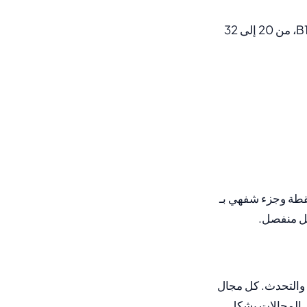
يتم تقييمهما معاً (45 مهمة، 45 نقطة). من 33 إلى 45 نقطة تحقق B1، من 20 إلى 32
تابي (فهم النصوص والقوالب اللغوية والاستماع والكتابة) بـ 225 نقطة وجزء شفهي بـ
كل منفصل.
بة والتحدث. كل مجال
لكبرى: يمكنك عمل المجالات بشكل