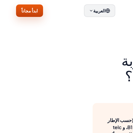
ابدأ مجاناً
العربية
بة
؟
 على الجنسية في ألمانيا، تحتاج إلى إثبات معرفتك باللغة الألمانية على مستوى B1 (حسب الإطار
الأوروبي المشترك). الشهادات المعترف بها تشمل اختبار الألمانية للمهاجرين (DTZ) بنتيجة B1، و telc