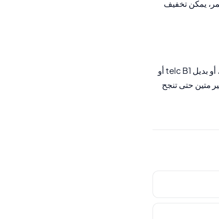
عمر، يمكن تخفيف
، في أغلب الأحيان DTZ بنتيجة B1، أو بديل telc B1 أو
ة الأهم هي تحضير متين حتى تنجح