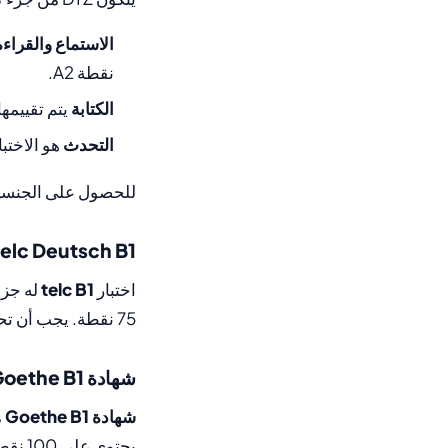
الاستماع والقراءة
نقطة A2.
الكتابة
يتم تقييمه
التحدث
هو الاختب
للحصول على الجنسي
telc Deutsch B1
اختبار
telc B1
75 نقطة. يجب أن تحقق في كلا الجزأين على الأقل
شهادة Goethe B1
شهادة Goethe B1
م