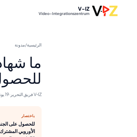
V-IZ
Video-Integrationszentrum
الرئيسية
/
مدونة
ما شهادة
للحصول 
V‑IZ فريق التحرير
·
19 يونيو 2026
باختصار