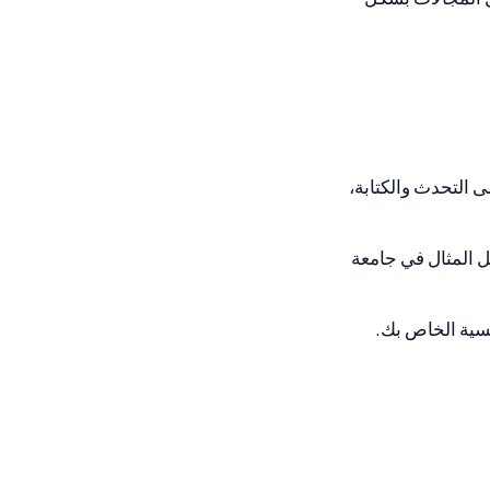
التحدث والكتابة،
telc/Goe مباشرة (على سبيل المثال في جامعة