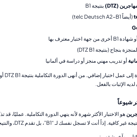
اجرين (DTZ)
بنتيجة B1
t
(أيضاً telc Deutsch A2-B1)
هادة B1 أخرى من جهة اختبار معترف بها
منجزة بنجاح (بنتيجة DTZ B1)
نية
أو تدريب مهني منجز أو دراسة في ألمانيا
إذاً لا تضطر 
 لديه الإثبات بالفعل.
اجرين