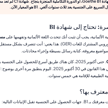
Deutsch B1، وشهادة Goethe B1، أو الد
رة: تحتاج إلى شهادة B1
لألمانية، يجب أن تثبت أنك تتحدث اللغة الألمانية وتفهمها على
مستو
مرحلة من الإطار الأوروبي المشترك للغات (GER). هذا يعني: أنت تتصر
واضيع معروفة، كتابة رسائل بسيطة وإجراء محادثات.
. حتى أكتوبر 2025، كان هناك طريق أسرع للحصول على الجنس
B1
نية الطبيعية للإقامة هي خمس سنوات.
معترف بها؟
لجنسية تقبل الإثباتات التالية: