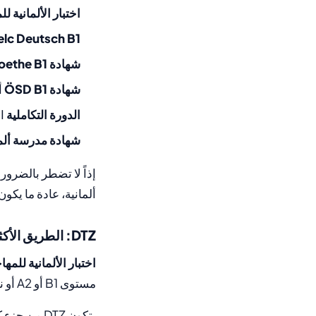
اختبار الألمانية للمه
elc Deutsch B1
شهادة Goethe B1
شهادة ÖSD B1
أو ش
الدورة التكاملية
ال
شهادة مدرسة ألما
ألمانية، عادة ما يكون
DTZ: الطريق الأكثر شيوعاً
اختبار الألمانية للمه
مستوى B1 أو A2 أو نتيجة غير كافية. إذاً أنت لا تسجل نفسك لـ “B1”، بل تقدم DTZ، والنتيجة تُظهر مستواك.
يتكون DTZ من جزء كتابي وآخر شفهي: