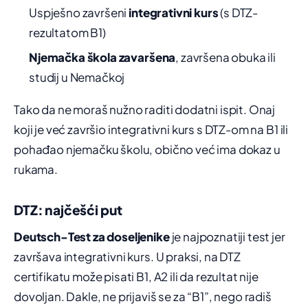
Uspješno završeni
integrativni kurs
(s DTZ-
rezultatom B1)
Njemačka škola zavaršena
, završena obuka ili
studij u Nemačkoj
Tako da ne moraš nužno raditi dodatni ispit. Onaj
koji je već završio integrativni kurs s DTZ-om na B1 ili
pohađao njemačku školu, obično već ima dokaz u
rukama.
DTZ: najčešći put
Deutsch-Test za doseljenike
je najpoznatiji test jer
završava integrativni kurs. U praksi, na DTZ
certifikatu može pisati B1, A2 ili da rezultat nije
dovoljan. Dakle, ne prijaviš se za “B1”, nego radiš