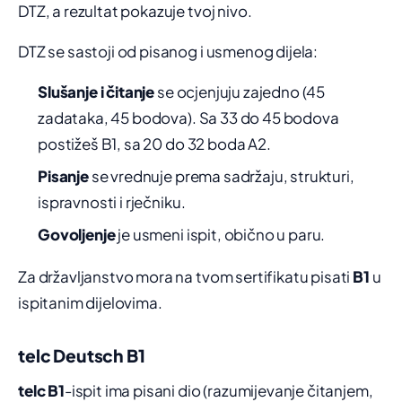
DTZ, a rezultat pokazuje tvoj nivo.
DTZ se sastoji od pisanog i usmenog dijela:
Slušanje i čitanje
se ocjenjuju zajedno (45
zadataka, 45 bodova). Sa 33 do 45 bodova
postižeš B1, sa 20 do 32 boda A2.
Pisanje
se vrednuje prema sadržaju, strukturi,
ispravnosti i rječniku.
Govoljenje
je usmeni ispit, obično u paru.
Za državljanstvo mora na tvom sertifikatu pisati
B1
u
ispitanim dijelovima.
telc Deutsch B1
telc B1
-ispit ima pisani dio (razumijevanje čitanjem,