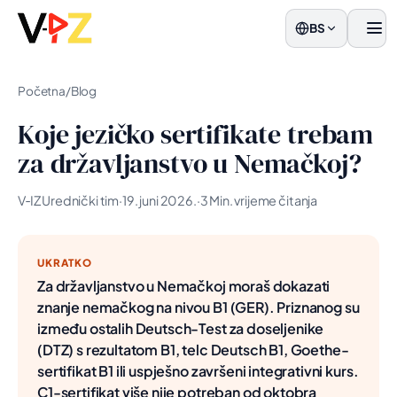
BS
men
Početna
/
Blog
Koje jezičko sertifikate trebam
za državljanstvo u Nemačkoj?
V‑IZ Urednički tim
·
19. juni 2026.
·
3 Min. vrijeme čitanja
UKRATKO
Za državljanstvo u Nemačkoj moraš dokazati
znanje nemačkog na nivou B1 (GER). Priznanog su
između ostalih Deutsch-Test za doseljenike
(DTZ) s rezultatom B1, telc Deutsch B1, Goethe-
sertifikat B1 ili uspješno završeni integrativni kurs.
C1-sertifikat više nije potreban od oktobra