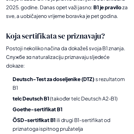
2025. godine. Danas opet važi jasno:
B1 je pravilo
za
sve, a uobičajeno vrijeme boravka je pet godina.
Koja sertifikata se priznavaju?
Postoji nekoliko načina da dokažeš svoja B1 znanja.
Службе за naturalizaciju priznavaju sljedeće
dokaze:
Deutsch-Test za doseljenike (DTZ)
s rezultatom
B1
telc Deutsch B1
(također telc Deutsch A2-B1)
Goethe-sertifikat B1
ÖSD-sertifikat B1
ili drugi B1-sertifikat od
priznatoga ispitnog pružatelja