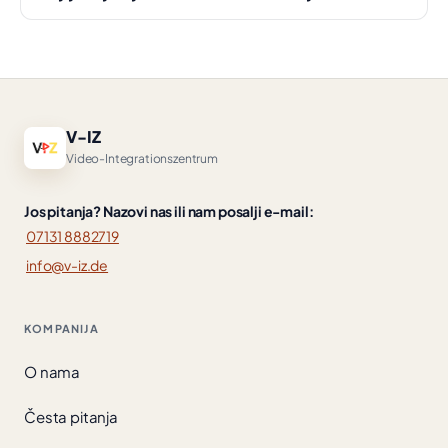
V-IZ
Video-Integrationszentrum
Jos pitanja? Nazovi nas ili nam posalji e-mail:
07131 8882719
info@v-iz.de
KOMPANIJA
O nama
Česta pitanja