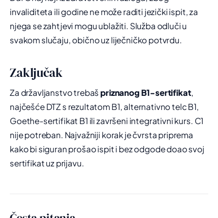
invaliditeta ili godine ne može raditi jezički ispit, za
njega se zahtjevi mogu ublažiti. Služba odluči u
svakom slučaju, obično uz liječničko potvrdu.
Zaključak
Za državljanstvo trebaš
priznanog B1-sertifikat
,
najčešće DTZ s rezultatom B1, alternativno telc B1,
Goethe-sertifikat B1 ili završeni integrativni kurs. C1
nije potreban. Najvažniji korak je čvrsta priprema
kako bi siguran prošao ispit i bez odgode doao svoj
sertifikat uz prijavu.
Česta pitanja