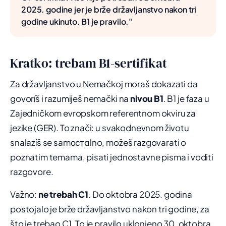
2025. godine jer je brže državljanstvo nakon tri
godine ukinuto. B1 je pravilo."
Kratko: trebam B1-sertifikat
Za državljanstvo u Nemačkoj moraš dokazati da
govoríš i razumiješ nemački na
nivou B1
. B1 je faza u
Zajedničkom evropskom referentnom okviru za
jezike (GER). To znači: u svakodnevnom životu
snalazíš se samостаlno, možeš razgovarati o
poznatim temama, pisati jednostavne pisma i voditi
razgovore.
Važno:
ne trebah C1
. Do oktobra 2025. godina
postojalo je brže državljanstvo nakon tri godine, za
što je trebao C1. To je pravilo uklonjeno 30. oktobra