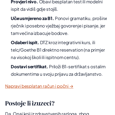
Provjeri nivo.
Obavi besplatan test ili modelni
ispit da vidiš gdje stojíš.
Učи usmjereno za B1.
Ponovi gramatiku, proširи
rječnik i posebno vježbaj govorenje i pisanje, jer
tam većina izbacuje bodove.
Odaberi ispit.
DTZ kroz integrativni kurs, ili
telc/Goethe B1 direktno reservation (na primjer
na visokoj školi ili ispitnom centru).
Dostavi sertifikat.
Priloži B1-sertifikat s ostalim
dokumentima u svoju prijavu za državljanstvo.
Napravi besplatan račun i počni →
Postoje li izuzeci?
Da. Onaj koji iz zdravstvenih razloga, zbog