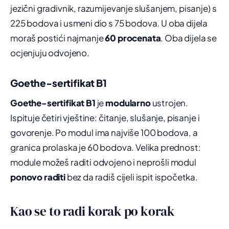
jezični gradivnik, razumijevanje slušanjem, pisanje) s
225 bodova i usmeni dio s 75 bodova. U oba dijela
moraš postići najmanje
60 procenata
. Oba dijela se
ocjenjuju odvojeno.
Goethe-sertifikat B1
Goethe-sertifikat B1
je
modularno
ustrojen.
Ispituje četiri vještine: čitanje, slušanje, pisanje i
govorenje. Po modul ima najviše 100 bodova, a
granica prolaska je 60 bodova. Velika prednost:
module možeš raditi odvojeno i neprošli modul
ponovo raditi
bez da radiš cijeli ispit ispočetka.
Kao se to radi korak po korak