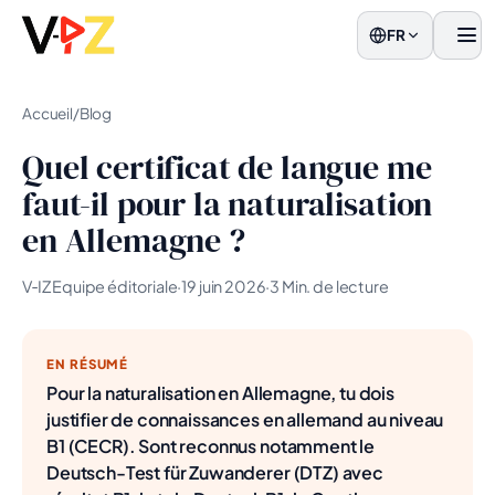
FR
men
Accueil
/
Blog
Quel certificat de langue me
faut-il pour la naturalisation
en Allemagne ?
V‑IZ Equipe éditoriale
·
19 juin 2026
·
3 Min. de lecture
EN RÉSUMÉ
Pour la naturalisation en Allemagne, tu dois
justifier de connaissances en allemand au niveau
B1 (CECR). Sont reconnus notamment le
Deutsch-Test für Zuwanderer (DTZ) avec