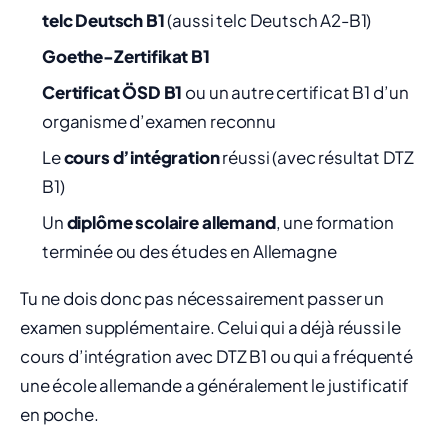
telc Deutsch B1
(aussi telc Deutsch A2-B1)
Goethe-Zertifikat B1
Certificat ÖSD B1
ou un autre certificat B1 d’un
organisme d’examen reconnu
Le
cours d’intégration
réussi (avec résultat DTZ
B1)
Un
diplôme scolaire allemand
, une formation
terminée ou des études en Allemagne
Tu ne dois donc pas nécessairement passer un
examen supplémentaire. Celui qui a déjà réussi le
cours d’intégration avec DTZ B1 ou qui a fréquenté
une école allemande a généralement le justificatif
en poche.