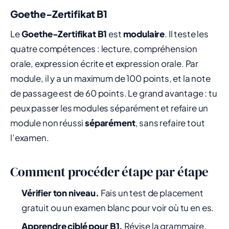
Goethe-Zertifikat B1
Le
Goethe-Zertifikat B1
est
modulaire
. Il teste les
quatre compétences : lecture, compréhension
orale, expression écrite et expression orale. Par
module, il y a un maximum de 100 points, et la note
de passage est de 60 points. Le grand avantage : tu
peux passer les modules séparément et refaire un
module non réussi
séparément
, sans refaire tout
l’examen.
Comment procéder étape par étape
Vérifier ton niveau.
Fais un test de placement
gratuit ou un examen blanc pour voir où tu en es.
Apprendre ciblé pour B1.
Révise la grammaire,