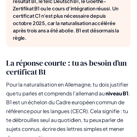
résultat B1, le telc Deutsch B1, le Goethe-
Zertifikat B1 ou le cours d'intégration réussi. Un
certificat C1 n'est plus nécessaire depuis
octobre 2025, car la naturalisation accélérée
après trois ans a été abolie. B1 est désormais la
règle.
La réponse courte : tu as besoin d’un
certificat B1
Pour la naturalisation en Allemagne, tu dois justifier
que tu parles et comprends l’allemand au
niveau B1
.
B1 est un échelon du Cadre européen commun de
référence pour les langues (CECR). Cela signifie : tu
te débrouilles seul au quotidien, tu peux parler de
sujets connus, écrire des lettres simples et mener