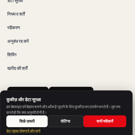
डेटा सुरक्षा
नियम व शर्तें
रद्दीकरण
अनुबंध रद्द करें
शिपिंग
खरीद की शर्तें
App Store
Google Play
कुकीज़ और डेटा सुरक्षा
हम वेबसाइट को बेहतर बनाने और आँकड़े जुटाने के लिए कुकीज़ का उपयोग करते हैं। तुम तय
करते हो कि क्या अनुमति देनी है।
सिर्फ़ ज़रूरी
सेटिंग्स
सभी स्वीकारें
SH Sprachschule Heilbronn की एक पेशकश।
डेटा सुरक्षा घोषणा में और जानें
© 2026 V-IZ