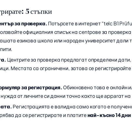
трирате: 5 стъпки
нтър за проверка.
Потърсете в интернет “telc B1 Prüf
ползвайте официалния списък на centрове за проверка н
вашата езикова школа или народен университет дали 
пити.
та.
Центрите за проверка предлагат определени дати,
ици. Местата са ограничени, затова се регистрирайт
ормуляр за регистрация.
Обикновено това е онлайн и
нужда от личните си данни точно както ще apparат на
сата.
Регистрацията е валидна само когато е получен
рябва да се регистрирате и платите
най-късно 14 дни