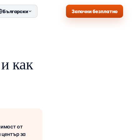
Започни безплатно
Български
 и как
симост от
н център за