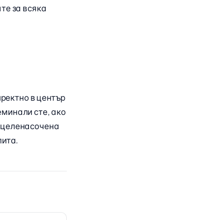
те за всяка
иректно в център
еминали сте, ако
С целенасочена
пита.