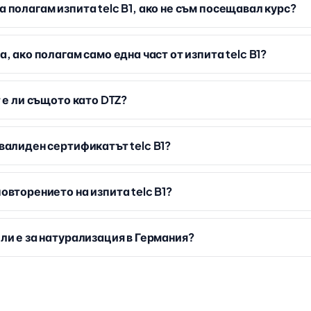
а полагам изпита telc B1, ако не съм посещавал курс?
а, ако полагам само една част от изпита telc B1?
т е ли същото като DTZ?
 валиден сертификатът telc B1?
овторението на изпита telc B1?
 ли е за натурализация в Германия?