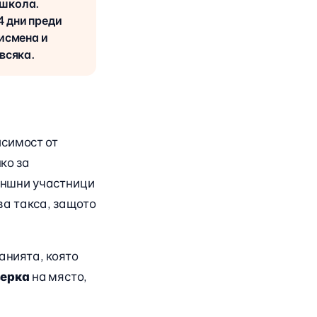
 школа.
4 дни преди
писмена и
 всяка.
исимост от
ко за
външни участници
ва такса, защото
панията, която
верка
на място,