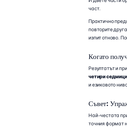
И двете части б
част.
Практично пред
повторите друга
изпит отново. П
Когато полу
Резултатът и пр
четири седмиц
и езиковото нив
Съвет: Упраж
Най-честата при
точния формат н