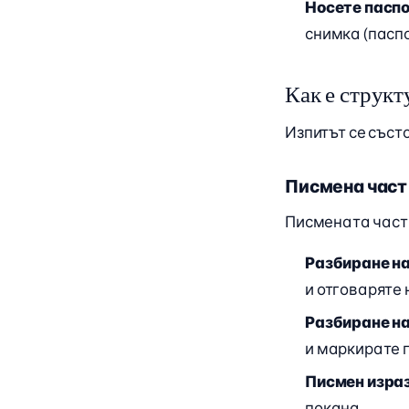
Носете пасп
снимка (паспо
Как е структ
Изпитът се съст
Писмена част 
Писмената част 
Разбиране на
и отговаряте 
Разбиране н
и маркирате 
Писмен изра
покана.