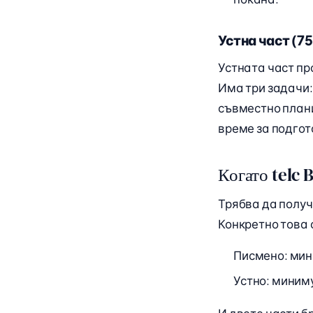
Устна част (75
Устната част пр
Има три задачи:
съвместно плани
време за подгот
Когато telc 
Трябва да полу
Конкретно това 
Писмено: ми
Устно: мини