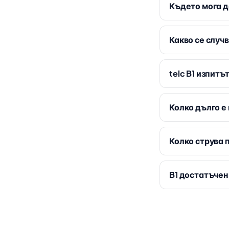
Където мога д
Какво се случв
telc B1 изпитъ
Колко дълго е
Колко струва п
B1 достатъчен