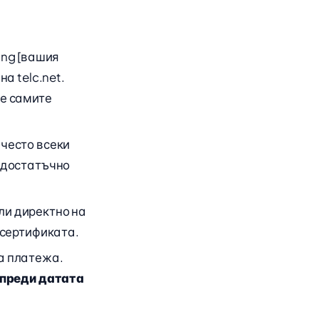
ung [вашия
а telc.net.
те самите
 често всеки
е достатъчно
ли директно на
 сертификата.
а платежа.
 преди датата