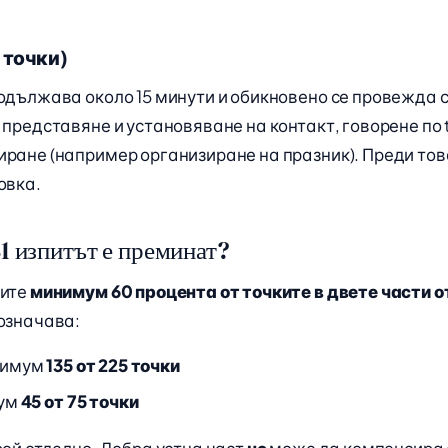
 точки)
одължава около 15 минути и обикновено се провежда с
 представяне и установяване на контакт, говорене по 
ране (например организиране на празник). Преди тов
овка.
B1 изпитът е преминат?
чите
минимум 60 процента от точките в двете части 
означава:
нимум
135 от 225 точки
мум
45 от 75 точки