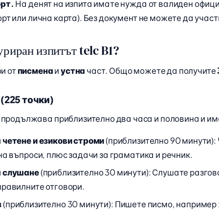
орт.
На денят на изпита имате нужда от валиден офиц
рт или лична карта). Без документ не можете да учас
уриран изпитът telc B1?
ои от
писмена
и
устна
част. Общо можете да получите
(225 точки)
продължава приблизително два часа и половина и им
 четене и езикови строми
(приблизително 90 минути):
на въпроси, плюс задачи за граматика и речник.
а слушане
(приблизително 30 минути): Слушате разго
правилните отговори.
з
(приблизително 30 минути): Пишете писмо, например