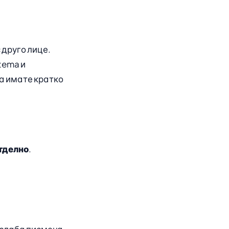
 друго лице.
tema и
а имате кратко
отделно
.