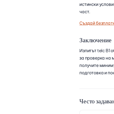
истински услови
част.
Създай безплат
Заключение
Изпитът telc B1 
за проверка на 
получите миниму
подготовка и по
Често задава