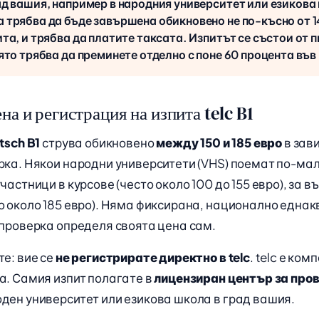
ад вашия, например в народния университет или езикова
 трябва да бъде завършена обикновено не по-късно от 1
ита, и трябва да платите таксата. Изпитът се състои от 
оято трябва да преминете отделно с поне 60 процента във
на и регистрация на изпита telc B1
tsch B1
струва обикновено
между 150 и 185 евро
в зав
рка. Някои народни университети (VHS) поемат по-мал
частници в курсове (често около 100 до 155 евро), за 
о около 185 евро). Няма фиксирана, национално еднак
 проверка определя своята цена сам.
те: вие се
не регистрирате директно в telc
. telc е ком
а. Самия изпит полагате в
лицензиран център за про
ден университет или езикова школа в град вашия.