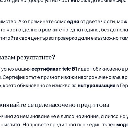
рой отделно. Добра устна част
не
може да компенсира 
имство: Ако преминете само
една
от двете части, мож
та част отделно в рамките на една година, без да пол
опитайте своя център за проверка дали е възможно там
чавам резултатите?
и успех вашия
сертификат telc B1
идват обикновено в 
и
. Сертификатът е признат и важи неограничено във вр
о, което обикновено се изисква за
натурализация
в Ге
нявайте се целенасочено преди това
чина за неминаване не е липса на знания, а липса на
а изпита. Направете преди това поне един пълен
моде