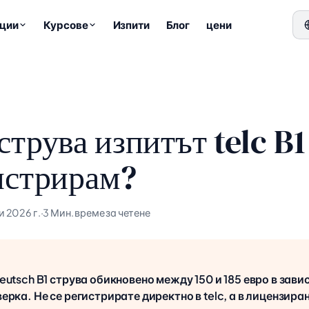
ции
Курсове
Изпити
Блог
цени
струва изпитът telc B1
истрирам?
и 2026 г.
·
3 Мин. време за четене
eutsch B1 струва обикновено между 150 и 185 евро в зави
ерка. Не се регистрирате директно в telc, а в лицензира