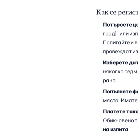
Как се регис
Потърсете це
град]” или из
Попитайте и 
провеждат из
Изберете да
няколко седм
рано.
Попълнете ф
място. Имате 
Платете так
Обикновено т
на изпита
.