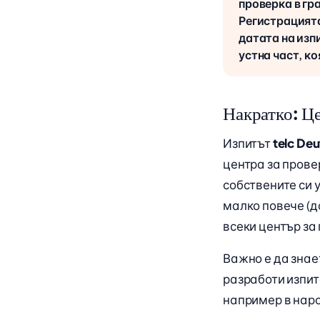
проверка в гр
Регистрацията
датата на изп
устна част, к
Накратко: Це
Изпитът
telc Deu
центра за прове
собствените си у
малко повече (д
всеки център за
Важно е да знае
разработи изпит
например в наро