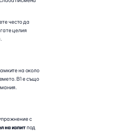
слаба писмена
ете често да
агате целия
.
рамките на около
емето. B1 е също
рмания.
 упражнение с
л на изпит
под