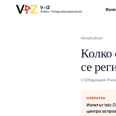
V-IZ
Функ
Video-Integrationszentrum
Начало
/
Блог
Колко 
се рег
V‑IZ Редакция
·
19 юн
НАКРАТКО
Изпитът telc D
центра за пров