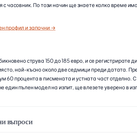
я с часовник. По този начин ще знаете колко време има
ен профил и започни →
обикновено струва 150 до 185 евро, и се регистрирате д
място, най-късно около две седмици преди датата. Пр
м 60 процента в писмената и устната част отделно. 
не един пълен модел на изпит, ще влезете уверено в из
ни въпроси