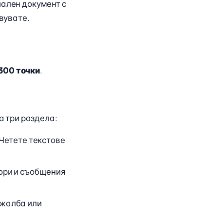
иален документ с
твувате.
300 точки
.
а три раздела:
 Четете текстове
вори и съобщения
 жалба или