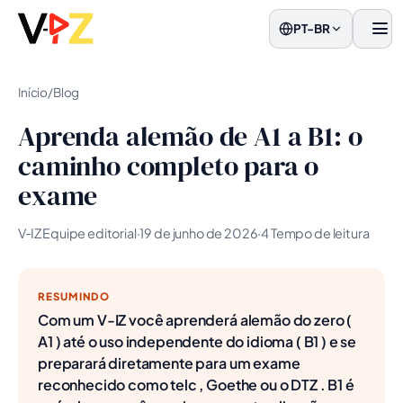
PT-BR
men
Início
/
Blog
Aprenda alemão de A1 a B1: o
caminho completo para o
exame
V‑IZ Equipe editorial
·
19 de junho de 2026
·
4 Tempo de leitura
RESUMINDO
Com um V-IZ você aprenderá alemão do zero (
A1 ) até o uso independente do idioma ( B1 ) e se
preparará diretamente para um exame
reconhecido como telc , Goethe ou o DTZ . B1 é