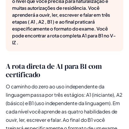
o nível que você precisa para naturalização e
muitas autorizações de residência. Você
aprenderá a ouvir, ler, escrever e falar em três
etapas ( A1 , A2 , B1 ) e ao final praticará
especificamente o formato do exame. Você
pode encontrar a rota completa A1 para B1 no V-
IZ .
A rota direta de A1 para B1 com
certificado
O caminho do zero ao uso independente da
linguagem passa por três estágios: A1 (iniciante), A2
(básico) e B1 (uso independente da linguagem). Em
cada nível você aprende as quatro habilidades de
ouvir, ler, escrever e falar. Ao final do B1 você
treinará especificamente o formato de um exame