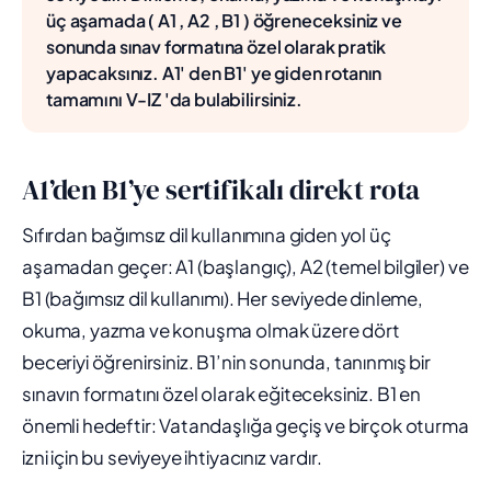
üç aşamada ( A1 , A2 , B1 ) öğreneceksiniz ve
sonunda sınav formatına özel olarak pratik
yapacaksınız. A1' den B1' ye giden rotanın
tamamını V-IZ 'da bulabilirsiniz.
A1’den B1’ye sertifikalı direkt rota
Sıfırdan bağımsız dil kullanımına giden yol üç
aşamadan geçer: A1 (başlangıç), A2 (temel bilgiler) ve
B1 (bağımsız dil kullanımı). Her seviyede dinleme,
okuma, yazma ve konuşma olmak üzere dört
beceriyi öğrenirsiniz. B1’nin sonunda, tanınmış bir
sınavın formatını özel olarak eğiteceksiniz. B1 en
önemli hedeftir: Vatandaşlığa geçiş ve birçok oturma
izni için bu seviyeye ihtiyacınız vardır.