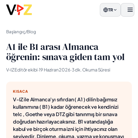
TR
men
Başlangıç
/
Blog
A1 ile B1 arası Almanca
öğrenin: sınava giden tam yol
V‑IZ Editör ekibi
·
19 Haziran 2026
·
3 dk. Okuma Süresi
KISACA
V-IZ ile Almanca'yı sıfırdan ( A1 ) dilin bağımsız
kullanımına ( B1 ) kadar öğrenecek ve kendinizi
telc , Goethe veya DTZ gibi tanınmış bir sınava
doğrudan hazırlayacaksınız. B1 vatandaşlığa
kabul ve birçok oturma izni için ihtiyacınız olan
seviyedir. Dinleme, okuma, yazma ve konuşmayı