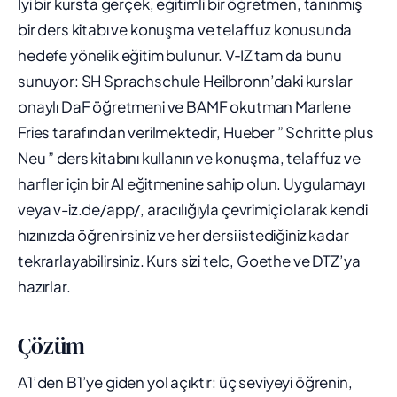
İyi bir kursta gerçek, eğitimli bir öğretmen, tanınmış
bir ders kitabı ve konuşma ve telaffuz konusunda
hedefe yönelik eğitim bulunur. V‑IZ tam da bunu
sunuyor: SH Sprachschule Heilbronn’daki kurslar
onaylı DaF öğretmeni ve BAMF okutman Marlene
Fries tarafından verilmektedir, Hueber ” Schritte plus
Neu ” ders kitabını kullanın ve konuşma, telaffuz ve
harfler için bir AI eğitmenine sahip olun. Uygulamayı
veya v-iz.de/app/, aracılığıyla çevrimiçi olarak kendi
hızınızda öğrenirsiniz ve her dersi istediğiniz kadar
tekrarlayabilirsiniz. Kurs sizi telc, Goethe ve DTZ’ya
hazırlar.
Çözüm
A1’den B1’ye giden yol açıktır: üç seviyeyi öğrenin,