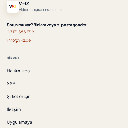
V-IZ
Video-Integrationszentrum
Sorun mu var? Bizi ara veya e-posta gönder:
07131 8882719
info@v-iz.de
ŞIRKET
Hakkımızda
SSS
Şirketler için
İletişim
Uygulamaya