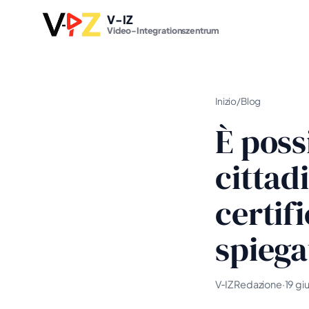
V-IZ
Video-Integrationszentrum
Inizio
/
Blog
È poss
cittad
certif
spiega
V‑IZ Redazione
·
19 g