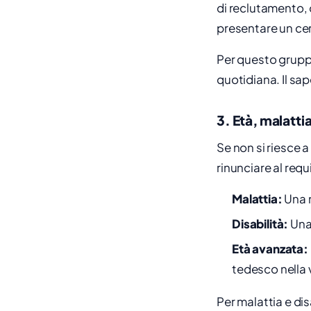
di reclutamento, 
presentare un cer
Per questo gruppo
quotidiana. Il sap
3. Età, malattia
Se non si riesce a 
rinunciare al requ
Malattia:
Una m
Disabilità:
Una 
Età avanzata:
tedesco nella 
Per malattia e di