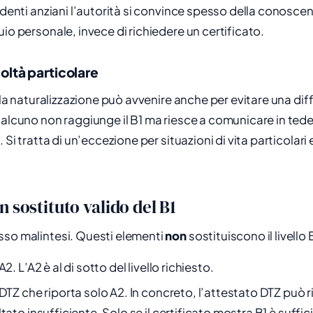
iedenti anziani l’autorità si convince spesso della conosc
uio personale, invece di richiedere un certificato.
coltà particolare
i la naturalizzazione può avvenire anche per evitare una dif
ualcuno non raggiunge il B1 ma riesce a comunicare in te
. Si tratta di un’eccezione per situazioni di vita particolar
n sostituto valido del B1
sso malintesi. Questi elementi
non
sostituiscono il livello 
2. L’A2 è al di sotto del livello richiesto.
DTZ che riporta solo A2. In concreto, l’attestato DTZ può r
tato insufficiente. Solo se il certificato mostra B1 è suffic