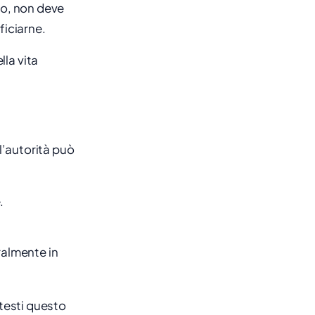
to, non deve
ficiarne.
la vita
 l’autorità può
.
ralmente in
ttesti questo