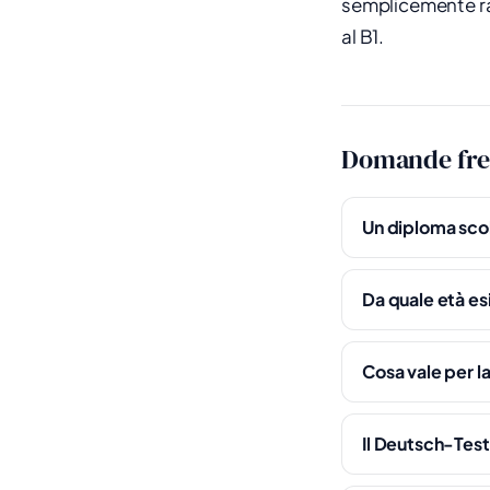
semplicemente rag
al B1.
Domande fre
Un diploma scol
Da quale età es
Cosa vale per la
Il Deutsch-Test