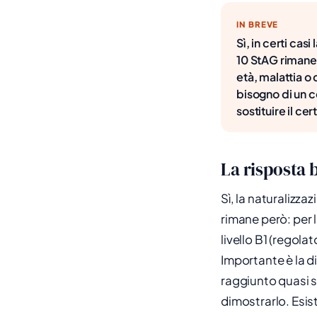
IN BREVE
Sì, in certi cas
10 StAG rimane p
età, malattia o 
bisogno di un c
sostituire il cer
La risposta 
Sì, la naturalizza
rimane però: per 
livello B1 (regola
Importante è la dif
raggiunto quasi 
dimostrarlo. Esis