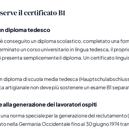
erve il certificato B1
 un diploma tedesco
i è conseguito un diploma scolastico, completato una fo
rminato un corso universitario in lingua tedesca, il proprio
i presenta semplicemente il diploma. Un certificato lingui
.
un diploma di scuola media tedesca (Hauptschulabschluss
ica artigianale non deve più sostenere un esame B1 separa
e alla generazione dei lavoratori ospiti
 una norma speciale per la generazione del reclutamento
vato nella Germania Occidentale fino al 30 giugno 1974 tr