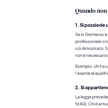
Quando non s
1. Si possiede
Se in Germania s
professionale o te
ciò dimostrato. S
non è necessario
Esempio: chi ha 
l’esame di qualif
2. Si appartien
La legge prevede
StAG). Chi è arri