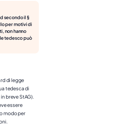
rd secondo il §
llo per motivi di
iti, non hanno
ale tedesco può
ard di legge
ua tedesca di
 in breve StAG).
 deve essere
co modo per
oni.