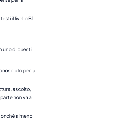
ti il livello B1.
n uno di questi
conosciuto per la
tura, ascolto,
 parte non va a
 nonché almeno