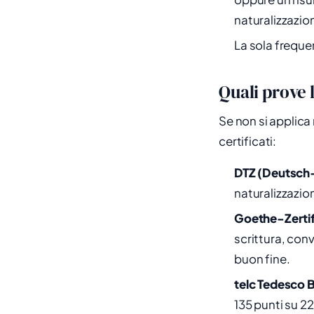
naturalizzazio
La sola frequen
Quali prove 
Se non si applica
certificati:
DTZ (Deutsch-
naturalizzazio
Goethe-Zertif
scrittura, con
buon fine.
telc Tedesco B
135 punti su 22