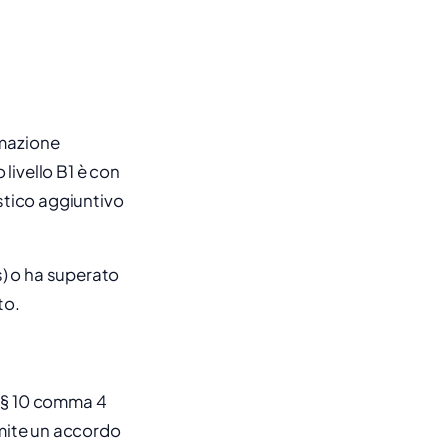
rmazione
 livello B1 è con
stico aggiuntivo
) o ha superato
to.
 (§ 10 comma 4
amite un accordo