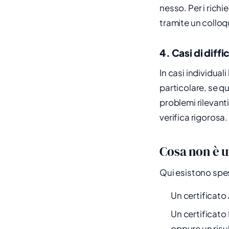
nesso. Per i rich
tramite un colloq
4. Casi di diffi
In casi individual
particolare, se q
problemi rilevanti
verifica rigorosa.
Cosa non è u
Qui esistono spe
Un certificato A
Un certificato 
oppure un risul