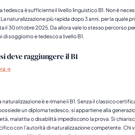
a tedesca è sufficiente il livello linguistico B1. Non è nece
 La naturalizzazione più rapida dopo 3 anni, per la quale pr
lita il 30 ottobre 2025. Da allora vale lo stesso percorso per
 di soggiorno e tedesco a livello B1.
 si deve raggiungere il B1
ora →
 naturalizzazione è e rimane il B1. Senza il classico certific
ossiede un diploma tedesco, si appartiene alla generazio
età, malattia o disabilità impediscono la prova. Si chiaris
ifico con l’autorità di naturalizzazione competente. Chi 