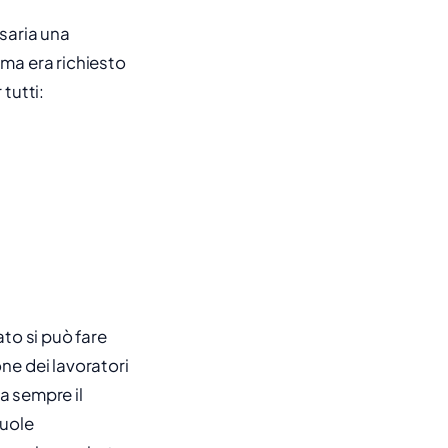
ssaria una
ima era richiesto
 tutti:
ato si può fare
ne dei lavoratori
ca sempre il
vuole