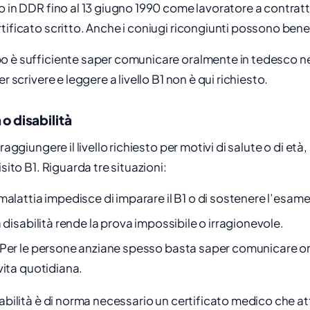
o in DDR fino al 13 giugno 1990 come lavoratore a contrat
tificato scritto. Anche i coniugi ricongiunti possono bene
 è sufficiente saper comunicare oralmente in tedesco nel
er scrivere e leggere a livello B1 non è qui richiesto.
 o disabilità
raggiungere il livello richiesto per motivi di salute o di età,
isito B1. Riguarda tre situazioni:
alattia impedisce di imparare il B1 o di sostenere l’esame
disabilità rende la prova impossibile o irragionevole.
Per le persone anziane spesso basta saper comunicare o
vita quotidiana.
sabilità è di norma necessario un certificato medico che a