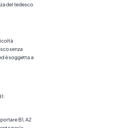
enza del tedesco
ficoltà
desco senza
i ed è soggetta a
B1:
iportare B1, A2
iente per la