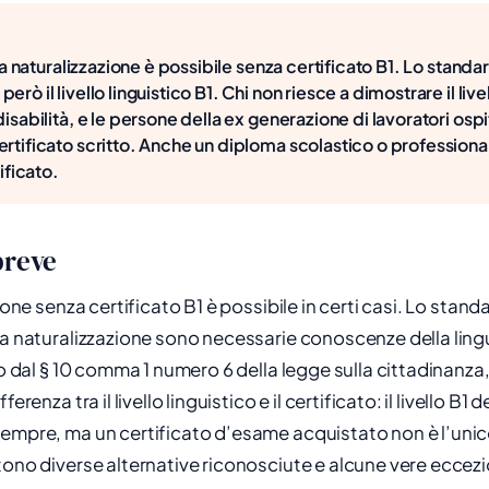
i la naturalizzazione è possibile senza certificato B1. Lo standa
erò il livello linguistico B1. Chi non riesce a dimostrare il live
disabilità, e le persone della ex generazione di lavoratori osp
ertificato scritto. Anche un diploma scolastico o profession
tificato.
breve
zione senza certificato B1 è possibile in certi casi. Lo stand
la naturalizzazione sono necessarie conoscenze della ling
to dal § 10 comma 1 numero 6 della legge sulla cittadinanza,
ferenza tra il livello linguistico e il certificato: il livello B1
sempre, ma un certificato d’esame acquistato non è l’uni
tono diverse alternative riconosciute e alcune vere eccezi