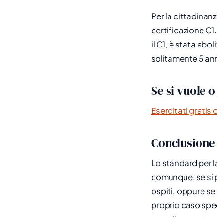
Per la cittadinanz
certificazione C1.
il C1, è stata abo
solitamente 5 anni
Se si vuole o
Esercitati gratis 
Conclusione
Lo standard per la
comunque, se si p
ospiti, oppure se 
proprio caso spec