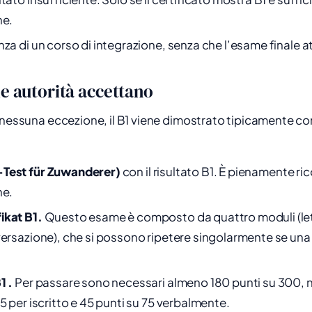
ne.
za di un corso di integrazione, senza che l’esame finale attes
le autorità accettano
 nessuna eccezione, il B1 viene dimostrato tipicamente co
Test für Zuwanderer)
con il risultato B1. È pienamente ri
ne.
ikat B1.
Questo esame è composto da quattro moduli (let
versazione), che si possono ripetere singolarmente se una
1 .
Per passare sono necessari almeno 180 punti su 300,
5 per iscritto e 45 punti su 75 verbalmente.