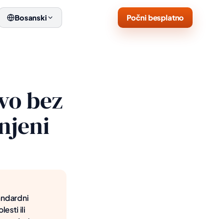
Počni besplatno
Bosanski
tvo bez
njeni
andardni
esti ili