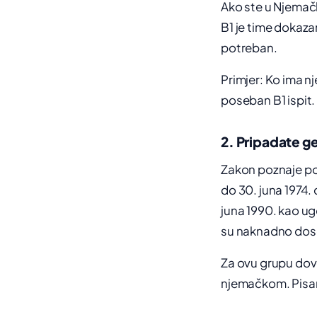
Ako ste u Njemačko
B1 je time dokaza
potreban.
Primjer: Ko ima n
poseban B1 ispit.
2. Pripadate ge
Zakon poznaje pos
do 30. juna 1974
juna 1990. kao ugo
su naknadno dosel
Za ovu grupu dov
njemačkom. Pisanje