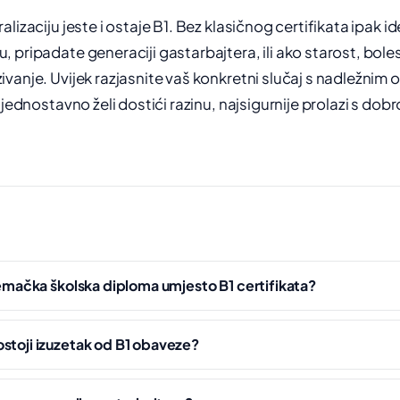
lizaciju jeste i ostaje B1. Bez klasičnog certifikata ipak i
pripadate generaciji gastarbajtera, ili ako starost, bolest 
vanje. Uvijek razjasnite vaš konkretni slučaj s nadležnim
 jednostavno želi dostići razinu, najsigurnije prolazi s dob
njemačka školska diploma umjesto B1 certifikata?
stoji izuzetak od B1 obaveze?