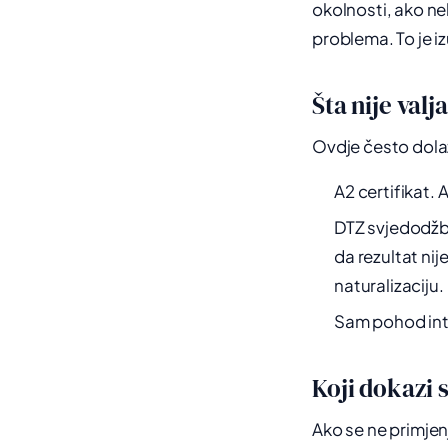
okolnosti, ako ne
problema. To je i
Šta nije val
Ovdje često dol
A2 certifikat. 
DTZ svjedodžba
da rezultat ni
naturalizaciju.
Sam pohod inte
Koji dokazi 
Ako se ne primjen