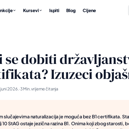
nkcije
Kursevi
Ispiti
Blog
Cijene
i se dobiti državljans
tifikata? Izuzeci objaš
 juni 2026.
·
3 Min. vrijeme čitanja
 slučajevima naturalizacija je moguća bez B1 certifikata. St
10 StAG ostaje jezična razina B1. Onima koji zbog starosti, bol