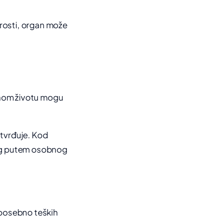
arosti, organ može
vnom životu mogu
otvrđuje. Kod
kog putem osobnog
 posebno teških