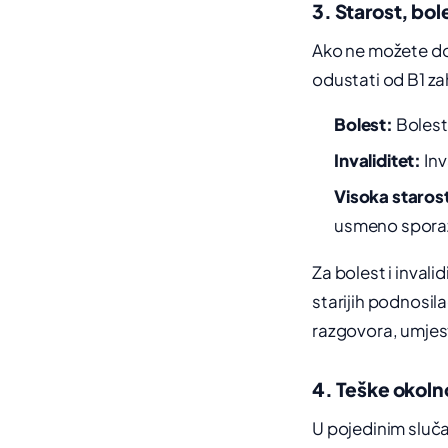
3. Starost, boles
Ako ne možete dos
odustati od B1 zah
Bolest:
Bolest 
Invaliditet:
Inv
Visoka staros
usmeno spora
Za bolest i invali
starijih podnosi
razgovora, umjest
4. Teške okoln
U pojedinim sluča