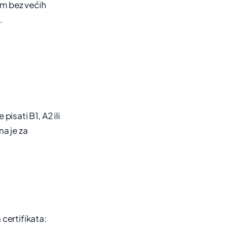
om bez većih
.
isati B1, A2 ili
a je za
 certifikata: