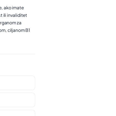
de, ako imate
ili invaliditet
 organom za
rom, ciljanom B1