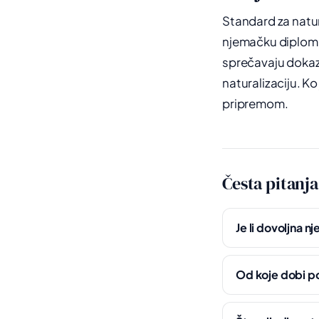
Standard za natura
njemačku diplomu, 
sprečavaju dokazi
naturalizaciju. Ko
pripremom.
Česta pitanja
Je li dovoljna 
Od koje dobi po