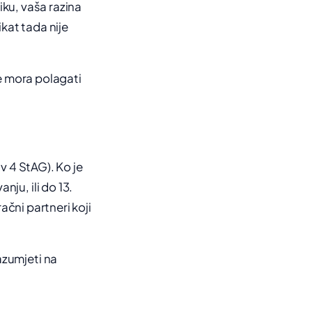
iku, vaša razina
kat tada nije
e mora polagati
v 4 StAG). Ko je
ju, ili do 13.
ačni partneri koji
zumjeti na