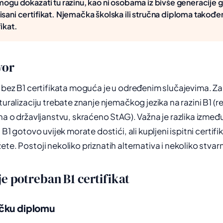
 mogu dokazati tu razinu, kao ni osobama iz bivše generacije 
isani certifikat. Njemačka školska ili stručna diploma takođ
fikat.
vor
a bez B1 certifikata moguća je u određenim slučajevima. Z
turalizaciju trebate znanje njemačkog jezika na razini B1 (re
na o državljanstvu, skraćeno StAG). Važna je razlika između 
 B1 gotovo uvijek morate dostići, ali kupljeni ispitni certifik
te. Postoji nekoliko priznatih alternativa i nekoliko stvar
e potreban B1 certifikat
ačku diplomu