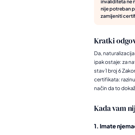
invaliditeta ne
nije potreban p
zamijeniti certi
Kratki odgo
Da, naturalizacij
ipak ostaje: za na
stav 1 broj 6 Zako
certifikata: razinu
način da to dokaže
Kada vam nij
1. Imate njem