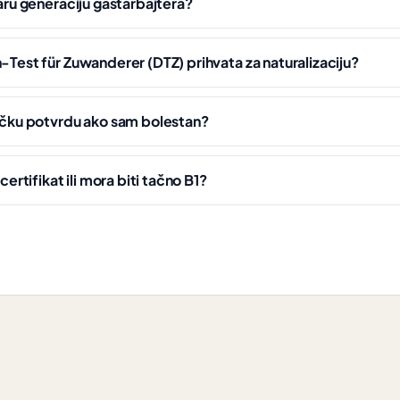
taru generaciju gastarbajtera?
h-Test für Zuwanderer (DTZ) prihvata za naturalizaciju?
ničku potvrdu ako sam bolestan?
 certifikat ili mora biti tačno B1?