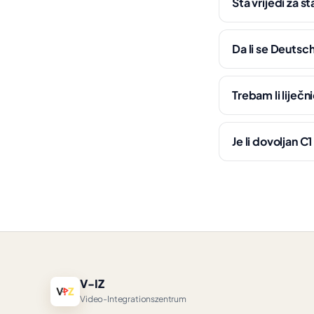
Šta vrijedi za s
Da li se Deutsc
Trebam li liječ
Je li dovoljan C1
V-IZ
Video-Integrationszentrum