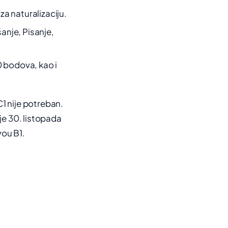
za naturalizaciju.
šanje, Pisanje,
0 bodova, kao i
C1 nije potreban.
 je 30. listopada
vou B1.