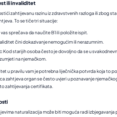
t ili invaliditet
tići zahtijevanu razinu iz zdravstvenih razloga ili zbog st
tjeva. To se tiče tri situacije:
vas sprečava da naučite B1 ili položite ispit.
aliditet čini dokazivanje nemogućim ili nerazumnim.
t:
Kod starijih osoba često je dovoljno da se u svakodne
zumjeti na njemačkom.
ditet u pravilu vam je potrebna liječnička potvrda koja to p
laca zahtjeva organ se često uvjeri u poznavanje njemač
o zahtijevanja certifikata.
osti
jevima naturalizacija može biti moguća radi izbjegavanja