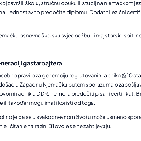
j završili školu, stručnu obuku ili studij na njemačkom jez
na. Jednostavno predočite diplomu. Dodatni jezični certifi
jemačku osnovnoškolsku svjedodžbu ili majstorski ispit, n
neraciji gastarbajtera
ebno pravilo za generaciju regrutovanih radnika (§ 10 sta
. došao u Zapadnu Njemačku putem sporazuma o zapošljavan
vorni radnik u DDR, ne mora predočiti pisani certifikat. Br
ili također mogu imati koristi od toga.
oljno je da se u svakodnevnom životu može usmeno spora
 i čitanje na razini B1 ovdje se ne zahtijevaju.