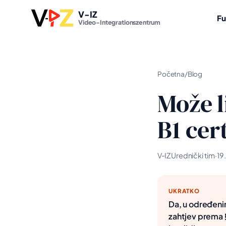
V-IZ
Fu
Video-Integrationszentrum
Početna
/
Blog
Može l
B1 cer
V‑IZ Urednički tim
·
19.
UKRATKO
Da, u određenim
zahtjev prema § 