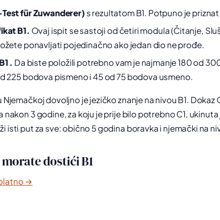
Test für Zuwanderer)
s rezultatom B1. Potpuno je priznat 
ikat B1.
Ovaj ispit se sastoji od četiri modula (Čitanje, Slu
ožete ponavljati pojedinačno ako jedan dio ne prođe.
B1 .
Da biste položili potrebno vam je najmanje 180 od 30
od 225 bodova pismeno i 45 od 75 bodova usmeno.
 u Njemačkoj dovoljno je jezičko znanje na nivou B1. Dokaz 
a nakon 3 godine, za koju je prije bilo potrebno C1, ukinuta
i isti put za sve: obično 5 godina boravka i njemački na ni
i morate dostići B1
platno →