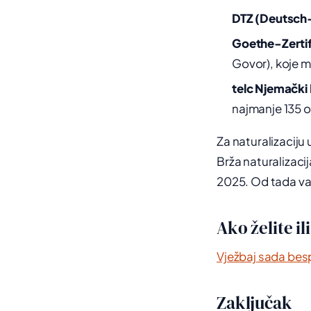
DTZ (Deutsch-
Goethe-Zertif
Govor), koje m
telc Njemački 
najmanje 135 
Za naturalizaciju
Brža naturalizacij
2025. Od tada važ
Ako želite il
Vježbaj sada bes
Zaključak