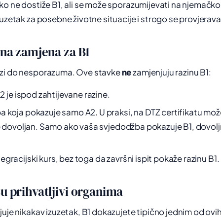
ko ne dostiže B1, ali se može sporazumijevati na njemačk
zuzetak za posebne životne situacije i strogo se provjerava
jana zamjena za B1
azi do nesporazuma. Ove stavke
ne
zamjenjuju razinu B1:
A2 je ispod zahtijevane razine.
 koja pokazuje samo A2. U praksi, na DTZ certifikatu može p
je dovoljan. Samo ako vaša svjedodžba pokazuje B1, dovoljn
gracijski kurs, bez toga da završni ispit pokaže razinu B1.
su prihvatljivi organima
juje nikakav izuzetak, B1 dokazujete tipično jednim od ovih