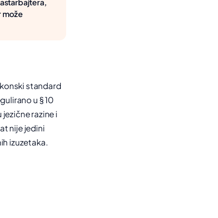
gastarbajtera,
er može
akonski standard
gulirano u § 10
jezične razine i
at nije jedini
nih izuzetaka.