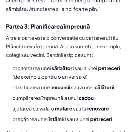
aceea povestești: “De obicei merg la cumpărături
sâmbăta. Atunci este și la noi foarte plin.”
Partea 3: Planificarea împreună
A treia parte este o conversație cu partenerul tău.
Plănuiți ceva împreună. Acolo sunteți, de exemplu,
colegi sau vecini. Sarcinile tipice sunt:
organizarea unei
sărbători
sau a unei
petreceri
(de exemplu pentru o aniversare)
planificarea unei
excursii
sau a unei
călătorii
cumpărarea împreună a unui
cadou
ajutarea cuiva la o
mutare
sau la
renovare
pregătirea unei
întâlniri
sau a unei
petreceri