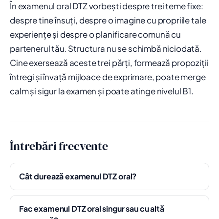
În examenul oral DTZ vorbești despre trei teme fixe:
despre tine însuți, despre o imagine cu propriile tale
experiențe și despre o planificare comună cu
partenerul tău. Structura nu se schimbă niciodată.
Cine exersează aceste trei părți, formează propoziții
întregi și învață mijloace de exprimare, poate merge
calm și sigur la examen și poate atinge nivelul B1.
Întrebări frecvente
Cât durează examenul DTZ oral?
Fac examenul DTZ oral singur sau cu altă