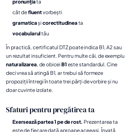
pronunția
ta
cât de
fluent
vorbești
gramatica
și
corectitudinea
ta
vocabularul
tău
În practică, certificatul DTZ poate indica B1, A2 sau
un rezultat insuficient. Pentru multe căi, de exemplu
naturalizarea
, de obicei
B1
este standardul. Cine
deci vrea să atingă B1, ar trebui să formeze
propoziții întregi în toate trei părți de vorbire și nu
doar cuvinte izolate.
Sfaturi pentru pregătirea ta
Exersează partea 1 pe de rost.
Prezentarea ta
este de fiecare dată aproape aceeași. Învață