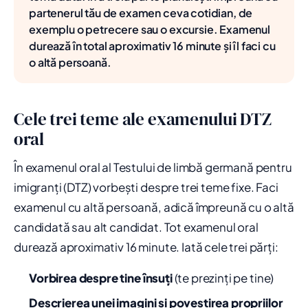
partenerul tău de examen ceva cotidian, de
exemplu o petrecere sau o excursie. Examenul
durează în total aproximativ 16 minute și îl faci cu
o altă persoană.
Cele trei teme ale examenului DTZ
oral
În examenul oral al Testului de limbă germană pentru
imigranți (DTZ) vorbești despre trei teme fixe. Faci
examenul cu altă persoană, adică împreună cu o altă
candidată sau alt candidat. Tot examenul oral
durează aproximativ 16 minute. Iată cele trei părți:
Vorbirea despre tine însuți
(te prezinți pe tine)
Descrierea unei imagini și povestirea propriilor