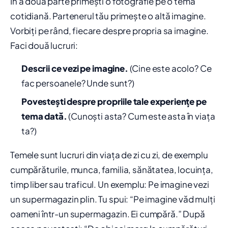
În a doua parte primești o fotografie pe o temă
cotidiană. Partenerul tău primește o altă imagine.
Vorbiți pe rând, fiecare despre propria sa imagine.
Faci două lucruri:
Descrii ce vezi pe imagine.
(Cine este acolo? Ce
fac persoanele? Unde sunt?)
Povestești despre propriile tale experiențe pe
tema dată.
(Cunoști asta? Cum este asta în viața
ta?)
Temele sunt lucruri din viața de zi cu zi, de exemplu
cumpărăturile, munca, familia, sănătatea, locuința,
timp liber sau traficul. Un exemplu: Pe imagine vezi
un supermagazin plin. Tu spui: “Pe imagine văd mulți
oameni într-un supermagazin. Ei cumpără.” După