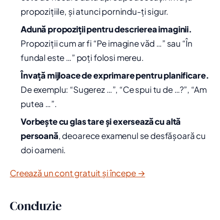
propozițiile, și atunci pornindu-ți sigur.
Adună propoziții pentru descrierea imaginii.
Propoziții cum ar fi “Pe imagine văd …” sau “În
fundal este …” poți folosi mereu.
Învață mijloace de exprimare pentru planificare.
De exemplu: “Sugerez …”, “Ce spui tu de …?”, “Am
putea …”.
Vorbește cu glas tare și exersează cu altă
persoană
, deoarece examenul se desfășoară cu
doi oameni.
Creează un cont gratuit și începe →
Concluzie