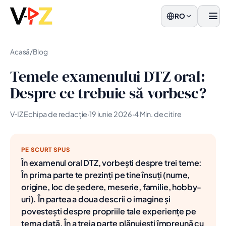
RO
men
Acasă
/
Blog
Temele examenului DTZ oral:
Despre ce trebuie să vorbesc?
V‑IZ Echipa de redacție
·
19 iunie 2026
·
4 Min. de citire
PE SCURT SPUS
În examenul oral DTZ, vorbești despre trei teme:
În prima parte te prezinți pe tine însuți (nume,
origine, loc de ședere, meserie, familie, hobby-
uri). În partea a doua descrii o imagine și
povestești despre propriile tale experiențe pe
tema dată. În a treia parte plănuiești împreună cu