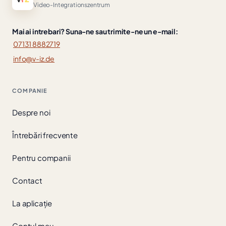
Video-Integrationszentrum
Mai ai intrebari? Suna-ne sau trimite-ne un e-mail:
07131 8882719
info@v-iz.de
COMPANIE
Despre noi
Întrebări frecvente
Pentru companii
Contact
La aplicație
Contul meu