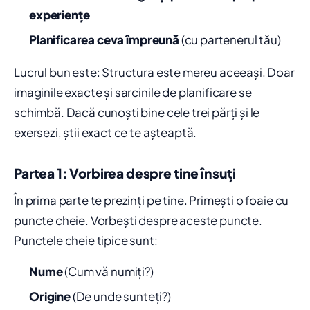
experiențe
Planificarea ceva împreună
(cu partenerul tău)
Lucrul bun este: Structura este mereu aceeași. Doar
imaginile exacte și sarcinile de planificare se
schimbă. Dacă cunoști bine cele trei părți și le
exersezi, știi exact ce te așteaptă.
Partea 1: Vorbirea despre tine însuți
În prima parte te prezinți pe tine. Primești o foaie cu
puncte cheie. Vorbești despre aceste puncte.
Punctele cheie tipice sunt:
Nume
(Cum vă numiți?)
Origine
(De unde sunteți?)