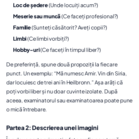
Loc de ședere
(Unde locuiți acum?)
Meserie sau muncă
(Ce faceți profesional?)
Familie
(Sunteți căsătorit? Aveți copii?)
Limbi
(Ce limbi vorbiți?)
Hobby-uri
(Ce faceți în timpul liber?)
De preferință, spune două propoziții la fiecare
punct. Un exemplu: “Mă numesc Amir. Vin din Siria,
dar locuiesc de trei ani în Heilbronn.” Așa arăți că
poți vorbi liber și nu doar cuvinte izolate. După
aceea, examinatorul sau examinatoarea poate pune
o mică întrebare.
Partea 2: Descrierea unei imagini