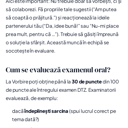
Aici este important: Nu trebuie doar să vorbești, ci și
să colaborezi. Fă propriile tale sugestii (“Am putea
să coaptă o prăjitură.”) și reacționează la ideile
partenerului tău (“Da, idee bună!” sau “Nu-mi place
prea mult, pentru că …”). Trebuie să găsiți împreună
o soluție la sfârșit. Această muncă în echipă se
socotește în evaluare.
Cum se evaluează examenul oral?
La Vorbire poți obține până la
30 de puncte
din 100
de puncte ale întregului examen DTZ. Examinatorii
evaluează, de exemplu:
dacă
îndeplinești sarcina
(spui lucrul corect pe
tema dată?)