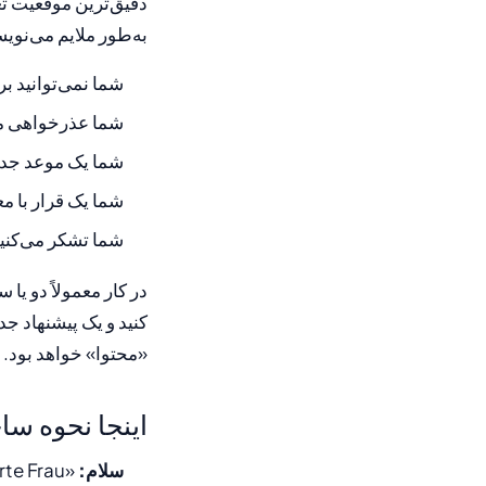
دقیق‌ترین موقعیت تغ
به‌طور ملایم می‌نوی
شما نمی‌توانید بر
شما عذرخواهی می‌ک
شما یک موعد جدید
شما یک قرار با مع
شما تشکر می‌کنید 
در کار معمولاً دو یا 
کنید و یک پیشنهاد ج
«محتوا» خواهد بود.
اینجا نحوه سا
سلام:
«Sehr geehrte Frau …،» یا «Sehr geehrter Herr …،» بنویسید. بعد از کاما کوچک ادامه دهید.