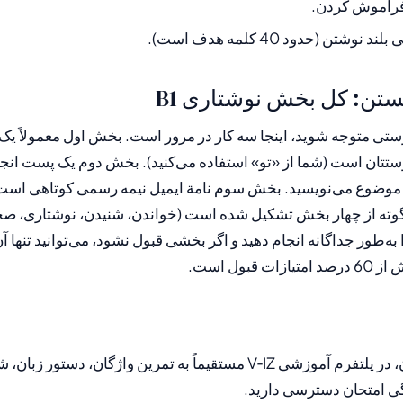
ا فراموش کردن.
وشتن (حدود 40 کلمه هدف است).
ستن: کل بخش نوشتاری B1
ستی متوجه شوید، اینجا سه کار در مرور است. بخش اول معمولاً یک
ستتان است (شما از «تو» استفاده می‌کنید). بخش دوم یک پست انج
 موضوع می‌نویسید. بخش سوم نامة ایمیل نیمه رسمی کوتاهی است که
ت. گواهینامة B1 گوته از چهار بخش تشکیل شده است (خواندن، شنیدن، نوشتاری
به‌طور جداگانه انجام دهید و اگر بخشی قبول نشود، می‌توانید تنها آ
قبول است.
پس از ثبت‌نام رایگان، در پلتفرم آموزشی V‑IZ مستقیماً به تمرین واژگان، د
گی امتحان دسترسی دارید.