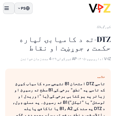
PS
مینو
کور
/
بلاگ
DTZ-ته د کامیابۍ لپاره
حکمت ، جوړښت او نقاط
V‑IZ اداری ټیم
·
AP ۱۴۰۵ غبرگولی ۲۹
·
4 مدت زمان خواندن
خلاصه
تاسې DTZ امتحان B1 نتیجې سره کامیاب کیږئ
که تاسې په "نطق" برخې کې B1 سطح ته رسیږئ او
زیاتر په یو کتابی برخې کې (یا "اوریدل او
لوستل" یا "لیکل") B1 ته رسیږئ۔ په عملي ډول،
د DTZ په سند کې B1، A2 یا ناکافي پایله
راتلای شي. د نطق برخه تر ټولو مهمه ده ، ځکه