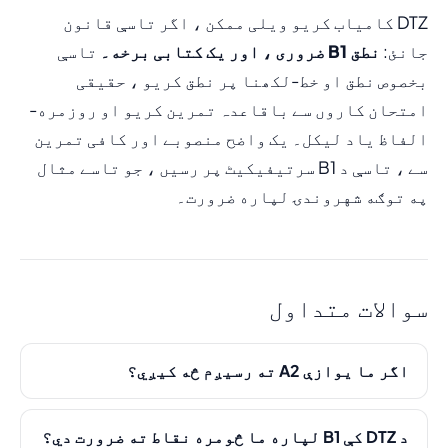
DTZ کامیاب کریو ویلی ممکن ، اگر تاسې قانون
جانئ:
نطق B1 ضروری ، اور یک کتابی برخه۔
تاسې
بخصوص نطق او خط-لکھنا پر نطق کریو ، حقیقی
امتحان کاروں سے باقاعدہ تمرین کریو او روزمره-
الفاظ یاد لیکل۔ یک واضح منصوبے اور کافی تمرین
سے ، تاسې د B1 سرتیفیکیٹ پر رسیں ، جو تاسے مثال
په توګه شهروندۍ لپاره ضرورت۔
سوالات متداول
اگر ما یوازې A2 ته رسیږم څه کیږي؟
د DTZ کې B1 لپاره ما څومره نقاط ته ضرورت دي؟