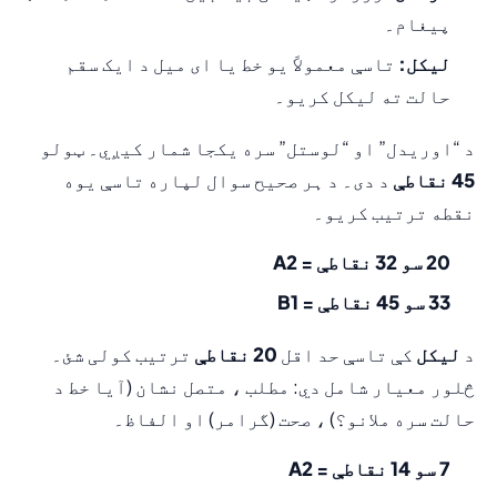
پیغام۔
لیکل:
تاسې معمولاً یو خط یا ای میل د ایک سقم
حالت ته لیکل کریو۔
د “اوریدل” او “لوستل” سره یکجا شمار کیږي۔ ټولو
45 نقاطې
د دی۔ د ہر صحیح سوال لپاره تاسې یوه
نقطه ترتیب کریو۔
20 سو 32 نقاطې = A2
33 سو 45 نقاطې = B1
د
لیکل
کې تاسې حد اقل
20 نقاطې
ترتیب کولی شئ۔
څلور معیار شامل دي: مطلب ، متصل نشان (آیا خط د
حالت سره ملانو؟) ، صحت (گرامر) او الفاظ۔
7 سو 14 نقاطې = A2