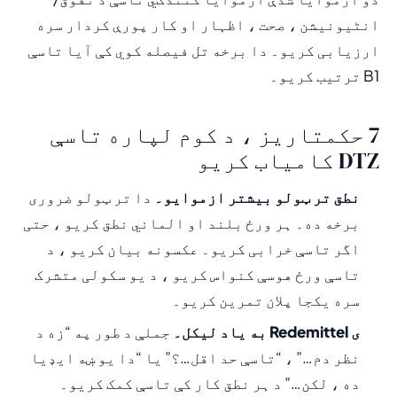
انٹیونیشن ، صحت ، اظہار او کار پورې کردار سره
ارزیابی کریو۔ دا برخه تل فیصله کوي کې آیا تاسې
B1 ترتیب کریو۔
7 حکمتاریز ، د کوم لپاره تاسې
DTZ کامیاب کریو
نطق تر ټولو بیشتر ازموایو۔
دا تر ټولو ضروری
برخه ده۔ ہر ورځ بلند او الماني نطق کریو ، حتی
اگر تاسې خرابی کریو۔ عکسونه بیان کریو ، د
تاسې ورځ هوسې کنواس کریو ، د یو سکولی متشرک
سره یکجا پلان تمرین کریو۔
ی Redemittel به یاد لیکل۔
جملې د طور په “زه د
نظر دم…” ، “تاسې حد اقل…؟” یا “دا یو ښه ایډیا
ده ، لکن…” د ہر نطق کار کې تاسې کمک کریو۔