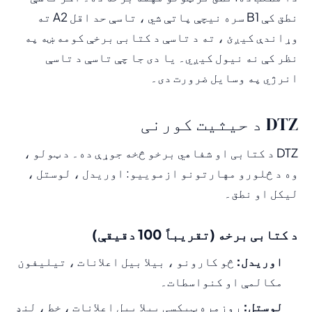
نطق کې B1 سره نیچې پاتې شي ، تاسې حد اقل A2 ته
وړاندې کیږئ ، ته د تاسې د کتابی برخې کومه ښه په
نظر کې نه نیول کیږي۔ یا دی جا چې تاسې د تاسې
انرژي په وسایل ضرورت دی۔
DTZ د حیثیت کورنی
DTZ د کتابی او شفاهي برخو څخه جوړې ده۔ د ټولو ،
وه د څلورو مهارتونو ازموییو: اوریدل ، لوستل ،
لیکل او نطق۔
د کتابی برخه (تقریباً 100 دقیقې)
اوریدل:
څو کارونو ، بیلا بیل اعلانات ، تیلیفون
مکالمې او کنواسطات۔
لوستل:
روزمره ټیکسی بیلا بیل اعلانات ، خط ، لنډ