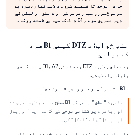
چې دا برخه تل فیصله کوي۔ د لاسی تیاری سره په
ټولو څلورو مهارتونو کې او د نطق او لیکل کې
ډیر تمرین سره ، B1 ډاک کامیابي لاسته ورکا۔
لنډ ځواب: د DTZ کیسې B1 سره
کامیابي
په عملي ډول، د DTZ په سند کې B1، A2 یا ناکافي
پایله راتلای شي.
د
B1
نتیجې لپاره یو واضح قانون دی:
تاسې د
“نطق”
برخې کې
B1 سطح
ته رسیدل ضروری ده
او
زیاتر د
یو کتابی برخې
کې B1 ته ، یا “اوریدل
او لوستل”
یا
د “لیکل” کې۔
دا مطلب ده: نطق تر ټولو مهمه برخه ده۔ اگر تاسې