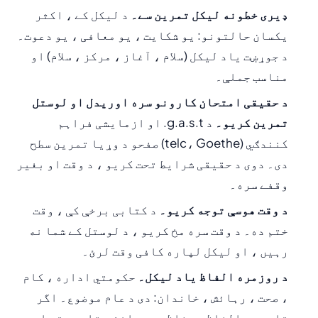
ډیری خطونه لیکل تمرین سے۔
د لیکل کے ، اکثر
یکسان حالتونو: یو شکایت ، یو معافی ، یو دعوت۔
د جوړښت یاد لیکل (سلام ، آغاز ، مرکز ، سلام) او
مناسب جملې۔
د حقیقی امتحان کارونو سره اوریدل او لوستل
تمرین کریو۔
د g.a.s.t. او ازمایشی فراہم
کنندګي (telc، Goethe) صفحو د وړیا تمرین سطح
دی۔ دوی د حقیقی شرایط تحت کریو ، د وقت او بغیر
وقفے سره۔
د وقت هوسې توجه کریو۔
د کتابی برخې کې ، وقت
ختم ده۔ د وقت سره مخ کریو ، د لوستل کے شما نه
رہیں ، او لیکل لپاره کافی وقت لرئ۔
د روزمره الفاظ یاد لیکل۔
حکومتي اداره ، کام
، صحت ، رہائش ، خاندان: دی د عام موضوع۔ اگر
تاسې دی الفاظ د حفاظت سے جانئ ، تاسې متن او