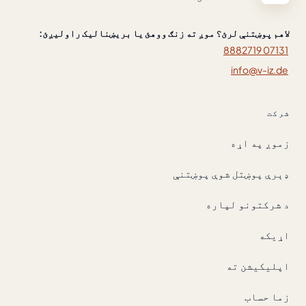
لاهم پوښتنې لرئ؟ موږ ته زنګ ووهئ یا بریښنالیک راولیږئ:
07131 8882719
info@v-iz.de
شرکت
زموږ په اړه
ډېرې پوښتل شوې پوښتنې
د شرکتونو لپاره
اړیکه
اپلیکیشن ته
زما حساب