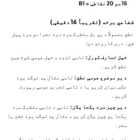
15 سو 20 نقاطې = B1
شفاهي برخه (تقریباً 16 دقیقې)
نطق معمولاً د یو بل متشرک سره دوه نفرانو سره پیل
شي۔ دری کارونو دی:
خپل تعارف کورل:
تاسې لنډه د خپل هوسې کوم چیز
نطق کریو۔
د یو موضوع هوسې نطق:
تاسې مثال په توګه یوه
عکس بیان کریو یا د تاسې تجربو هوسې رپورٹ
کریو۔
د یو چیز سره یکجا پلان:
تاسې د تاسې متشرک سره
یکجا یو چیز پلان کریو ، مثال په توګه یوه جشن یا
سفر۔
دو ازموایا شدې ازموایا کنندګي تاسې د تفوق/