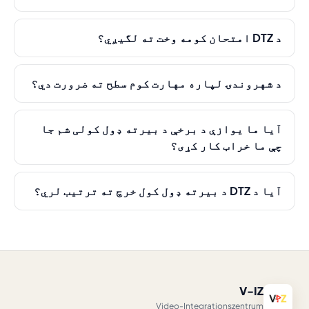
د DTZ امتحان کومه وخت ته لگیږي؟
د شهروندۍ لپاره مهارت کوم سطح ته ضرورت دي؟
آیا ما یوازې د برخې د بیرته ډول کولی شم جا
چې ما خراب کار کړی؟
آیا د DTZ د بیرته ډول کول خرچ ته ترتیب لري؟
V-IZ
Video-Integrationszentrum