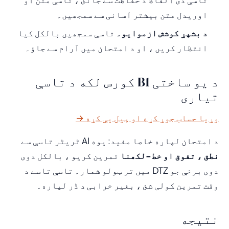
اوریدل متن بیشتر آسانی سے سمجھیں۔
د بشپړ کوشش ازموایو۔
تاسې سمجھیں بالکل کیا
انتظار کریں ، او د امتحان میں آرام سے جاؤ۔
د یو ساختی B1 کورس لکه د تاسې
تیاری
وړیا حساب جوړ کړه او پیل یې کړه →
د امتحان لپاره خاصا مفید: یوه AI ٹریٹر تاسې سے
نطق ، تفوق او خط-لکھنا
تمرین کریو ، بالکل دوی
دوی برخې جو DTZ میں تر ټولو شمار۔ تاسې تاسے د
وقت تمرین کولی شئ ، بغیر خرابی د ڈر لپاره۔
نتیجه