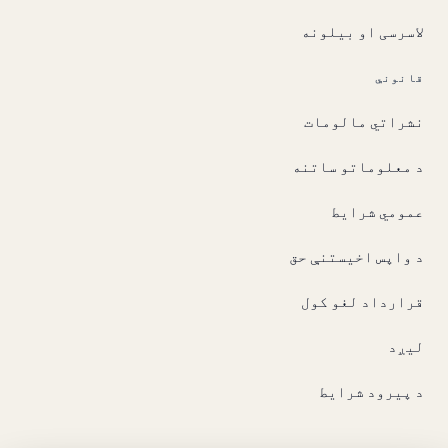
لاسرسی او بیلونه
قانوني
نشراتي مالومات
د معلوماتو ساتنه
عمومي شرایط
د واپس اخیستنې حق
قرارداد لغو کول
لیږد
د پیرود شرایط