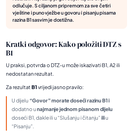
odlučuje. S ciljanom pripremom za sve četiri
vještine i puno vježbe u govoru i pisanju pisama
razina B1 sasvim je dostižna.
Kratki odgovor: Kako položiti DTZ s
B1
U praksi, potvrda o DTZ-u može iskazivati B1, A2 ili
nedostatan rezultat.
Za rezultat
B1
vrijedi jasno pravilo:
U dijelu
“Govor” morate doseći razinu B1
i
dodatno u
najmanje jednom pisanom dijelu
doseći B1, dakle ili u “Slušanju i čitanju”
ili
u
“Pisanju”.