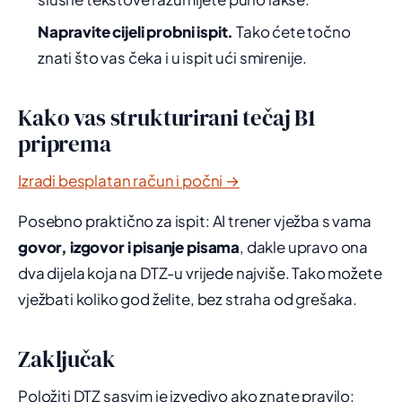
Napravite cijeli probni ispit.
Tako ćete točno
znati što vas čeka i u ispit ući smirenije.
Kako vas strukturirani tečaj B1
priprema
Izradi besplatan račun i počni →
Posebno praktično za ispit: AI trener vježba s vama
govor, izgovor i pisanje pisama
, dakle upravo ona
dva dijela koja na DTZ-u vrijede najviše. Tako možete
vježbati koliko god želite, bez straha od grešaka.
Zaključak
Položiti DTZ sasvim je izvedivo ako znate pravilo: