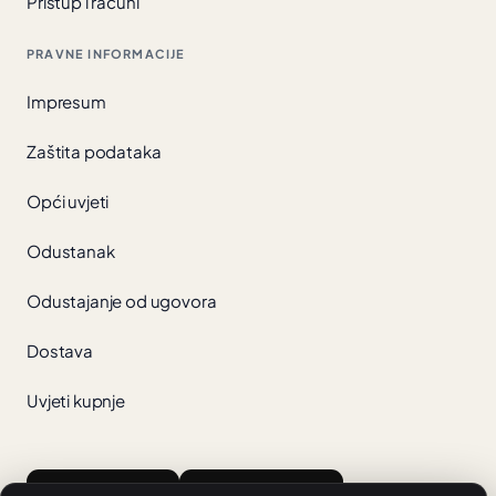
Pristup i računi
PRAVNE INFORMACIJE
Impresum
Zaštita podataka
Opći uvjeti
Odustanak
Odustajanje od ugovora
Dostava
Uvjeti kupnje
App Store
Google Play