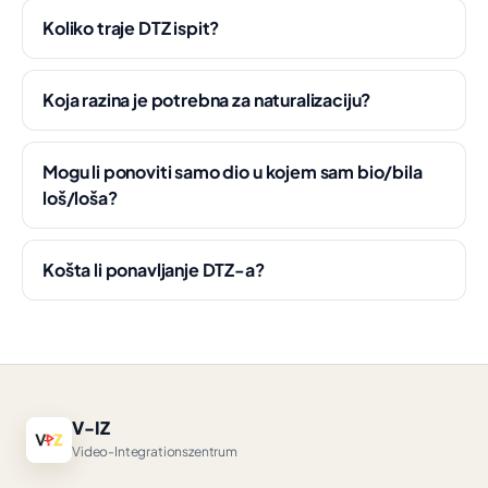
Koliko traje DTZ ispit?
Koja razina je potrebna za naturalizaciju?
Mogu li ponoviti samo dio u kojem sam bio/bila
loš/loša?
Košta li ponavljanje DTZ-a?
V-IZ
Video-Integrationszentrum