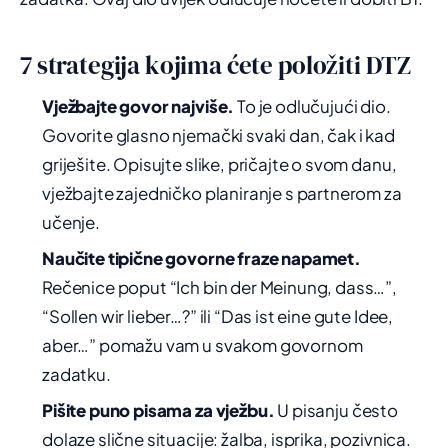
7 strategija kojima ćete položiti DTZ
Vježbajte govor najviše.
To je odlučujući dio.
Govorite glasno njemački svaki dan, čak i kad
griješite. Opisujte slike, pričajte o svom danu,
vježbajte zajedničko planiranje s partnerom za
učenje.
Naučite tipične govorne fraze napamet.
Rečenice poput “Ich bin der Meinung, dass…”,
“Sollen wir lieber…?” ili “Das ist eine gute Idee,
aber…” pomažu vam u svakom govornom
zadatku.
Pišite puno pisama za vježbu.
U pisanju često
dolaze slične situacije: žalba, isprika, pozivnica.