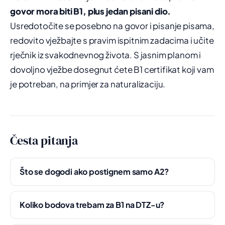
govor mora biti B1, plus jedan pisani dio.
Usredotočite se posebno na govor i pisanje pisama,
redovito vježbajte s pravim ispitnim zadacima i učite
rječnik iz svakodnevnog života. S jasnim planom i
dovoljno vježbe dosegnut ćete B1 certifikat koji vam
je potreban, na primjer za naturalizaciju.
Česta pitanja
Što se dogodi ako postignem samo A2?
Koliko bodova trebam za B1 na DTZ-u?