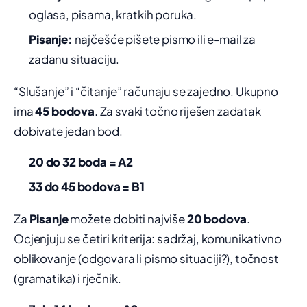
oglasa, pisama, kratkih poruka.
Pisanje:
najčešće pišete pismo ili e-mail za
zadanu situaciju.
“Slušanje” i “čitanje” računaju se zajedno. Ukupno
ima
45 bodova
. Za svaki točno riješen zadatak
dobivate jedan bod.
20 do 32 boda = A2
33 do 45 bodova = B1
Za
Pisanje
možete dobiti najviše
20 bodova
.
Ocjenjuju se četiri kriterija: sadržaj, komunikativno
oblikovanje (odgovara li pismo situaciji?), točnost
(gramatika) i rječnik.