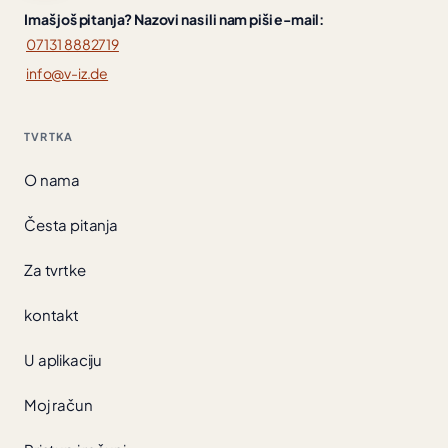
Imaš još pitanja? Nazovi nas ili nam piši e-mail:
07131 8882719
info@v-iz.de
TVRTKA
O nama
Česta pitanja
Za tvrtke
kontakt
U aplikaciju
Moj račun