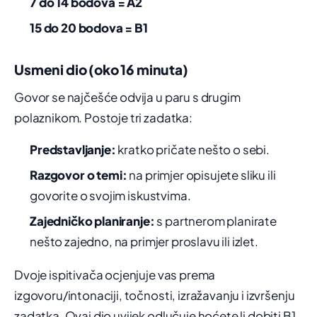
7 do 14 bodova = A2
15 do 20 bodova = B1
Usmeni dio (oko 16 minuta)
Govor se najčešće odvija u paru s drugim
polaznikom. Postoje tri zadatka:
Predstavljanje:
kratko pričate nešto o sebi.
Razgovor o temi:
na primjer opisujete sliku ili
govorite o svojim iskustvima.
Zajedničko planiranje:
s partnerom planirate
nešto zajedno, na primjer proslavu ili izlet.
Dvoje ispitivača ocjenjuje vas prema
izgovoru/intonaciji, točnosti, izražavanju i izvršenju
zadatka. Ovaj dio uvijek odlučuje hoćete li dobiti B1.