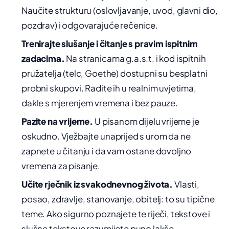
Naučite strukturu (oslovljavanje, uvod, glavni dio,
pozdrav) i odgovarajuće rečenice.
Trenirajte slušanje i čitanje s pravim ispitnim
zadacima.
Na stranicama g.a.s.t. i kod ispitnih
pružatelja (telc, Goethe) dostupni su besplatni
probni skupovi. Radite ih u realnim uvjetima,
dakle s mjerenjem vremena i bez pauze.
Pazite na vrijeme.
U pisanom dijelu vrijeme je
oskudno. Vježbajte unaprijed s urom da ne
zapnete u čitanju i da vam ostane dovoljno
vremena za pisanje.
Učite rječnik iz svakodnevnog života.
Vlasti,
posao, zdravlje, stanovanje, obitelj: to su tipične
teme. Ako sigurno poznajete te riječi, tekstove i
slušne tekstove razumijete puno lakše.