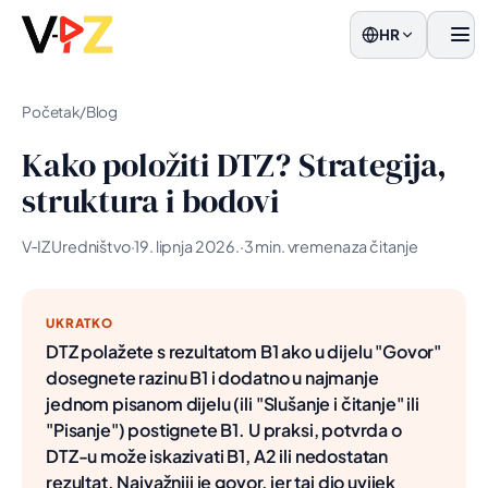
HR
Jelo
Početak
/
Blog
Kako položiti DTZ? Strategija,
struktura i bodovi
V‑IZ Uredništvo
·
19. lipnja 2026.
·
3 min. vremena za čitanje
UKRATKO
DTZ polažete s rezultatom B1 ako u dijelu "Govor"
dosegnete razinu B1 i dodatno u najmanje
jednom pisanom dijelu (ili "Slušanje i čitanje" ili
"Pisanje") postignete B1. U praksi, potvrda o
DTZ-u može iskazivati B1, A2 ili nedostatan
rezultat. Najvažniji je govor, jer taj dio uvijek