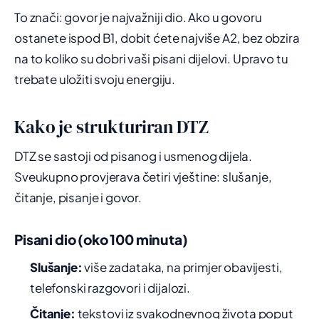
To znači: govor je najvažniji dio. Ako u govoru
ostanete ispod B1, dobit ćete najviše A2, bez obzira
na to koliko su dobri vaši pisani dijelovi. Upravo tu
trebate uložiti svoju energiju.
Kako je strukturiran DTZ
DTZ se sastoji od pisanog i usmenog dijela.
Sveukupno provjerava četiri vještine: slušanje,
čitanje, pisanje i govor.
Pisani dio (oko 100 minuta)
Slušanje:
više zadataka, na primjer obavijesti,
telefonski razgovori i dijalozi.
Čitanje:
tekstovi iz svakodnevnog života poput