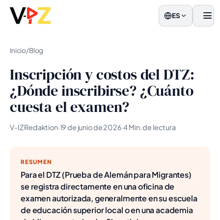
ES
men
Inicio
/
Blog
Inscripción y costos del DTZ:
¿Dónde inscribirse? ¿Cuánto
cuesta el examen?
V-IZ Redaktion
·
19 de junio de 2026
·
4 Min. de lectura
RESUMEN
Para el DTZ (Prueba de Alemán para Migrantes)
se registra directamente en una oficina de
examen autorizada, generalmente en su escuela
de educación superior local o en una academia