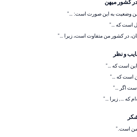
من وضعیت به این صورت است: …”
ل است که …”
مان، در کشور من متفاوت است، زیرا …”
ین است که …”
ن است که …”
است اگر …”
ام که …, زیرا …”
ه من است.”