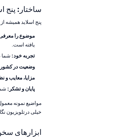
ساختار: پنج اس
پنج اسلاید همیشه از
موضوع را معرفی 
یافته است.
تجربه خود:
شما د
وضعیت در کشور 
مزایا، معایب و نظ
پایان و تشکر:
شما 
مواضیع نمونه معمول ا
خیلی درتلویزیون نگا
ابزارهای سخن 